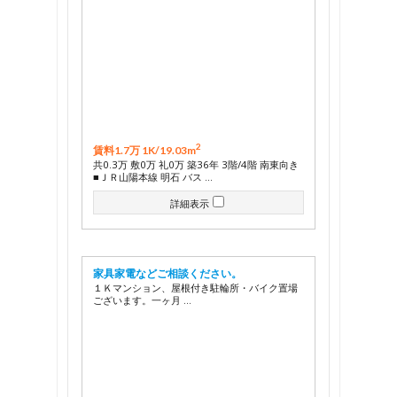
2
賃料1.7万 1K/
19.03m
共0.3万 敷0万 礼0万 築36年 3階/4階 南東向き
■ＪＲ山陽本線 明石 バス …
詳細表示
家具家電などご相談ください。
１Ｋマンション、屋根付き駐輪所・バイク置場
ございます。一ヶ月 …