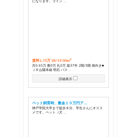
になります。コイン …
2
賃料1.75万 1R/
19.00m
共0.65万 敷0万 礼0万 築37年 2階/3階 南向き■
ＪＲ山陽本線 明石 バス …
詳細表示
ペット飼育時、敷金１０万円ア …
神戸学院大学まで徒歩８分、学生さんにオスス
メです。ペット（犬 …