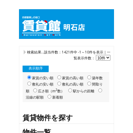
検索結果…該当件数：
1421
件中 -1～10件を表示｜一
覧表示件数：
表示順序
家賃の安い順
家賃の高い順
築年数
敷礼の安い順
敷礼の高い順
間取り
2
順
広さ順（m
数）
駅からの距離
沿線の駅順
新着順
賃貸物件を探す
物件一覧