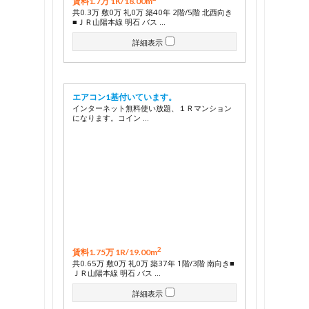
賃料1.7万 1K/
18.00m
共0.3万 敷0万 礼0万 築40年 2階/5階 北西向き
■ＪＲ山陽本線 明石 バス …
詳細表示
エアコン1基付いています。
インターネット無料使い放題、１Ｒマンション
になります。コイン …
2
賃料1.75万 1R/
19.00m
共0.65万 敷0万 礼0万 築37年 1階/3階 南向き■
ＪＲ山陽本線 明石 バス …
詳細表示