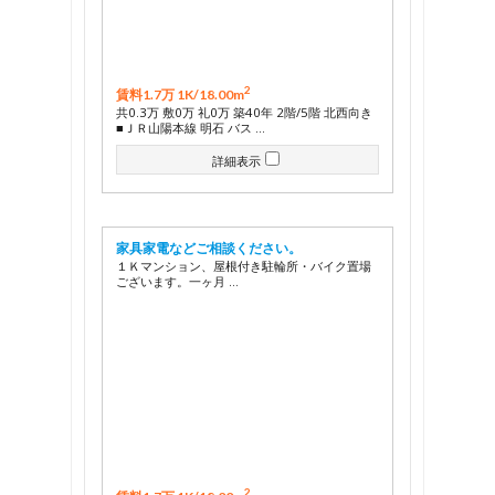
2
賃料1.7万 1K/
18.00m
共0.3万 敷0万 礼0万 築40年 2階/5階 北西向き
■ＪＲ山陽本線 明石 バス …
詳細表示
家具家電などご相談ください。
１Ｋマンション、屋根付き駐輪所・バイク置場
ございます。一ヶ月 …
2