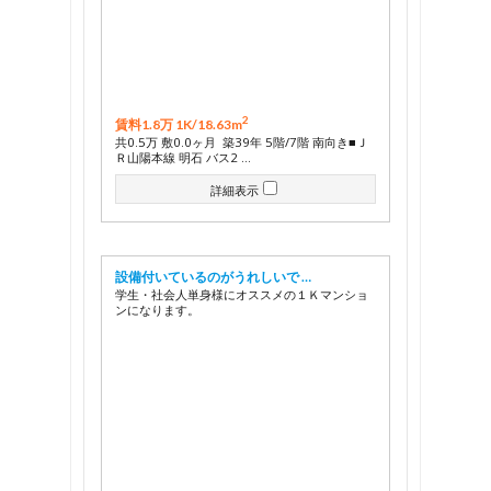
2
賃料1.8万 1K/
18.63m
共0.5万 敷0.0ヶ月 築39年 5階/7階 南向き■Ｊ
Ｒ山陽本線 明石 バス2 …
詳細表示
設備付いているのがうれしいで …
学生・社会人単身様にオススメの１Ｋマンショ
ンになります。