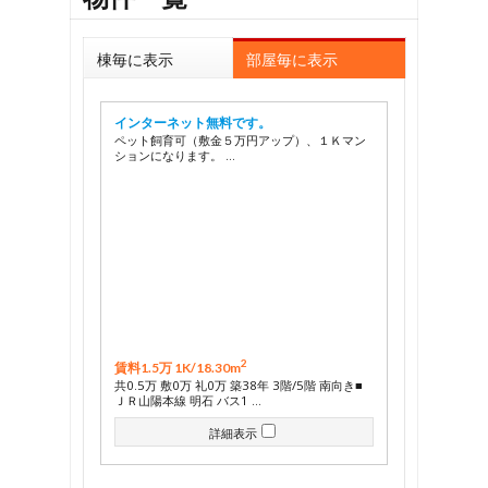
棟毎に表示
部屋毎に表示
インターネット無料です。
ペット飼育可（敷金５万円アップ）、１Ｋマン
ションになります。 …
2
賃料1.5万 1K/
18.30m
共0.5万 敷0万 礼0万 築38年 3階/5階 南向き■
ＪＲ山陽本線 明石 バス1 …
詳細表示