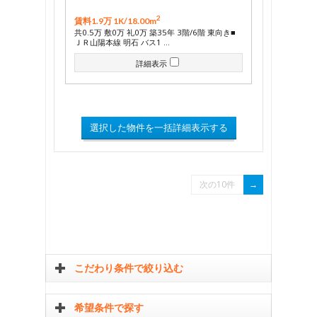
2
賃料1.9万 1K/
18.00m
共0.5万 敷0万 礼0万 築35年 3階/6階 東向き■
ＪＲ山陽本線 明石 バス1 …
詳細表示
次の10件
こだわり条件で絞り込む
希望条件で探す