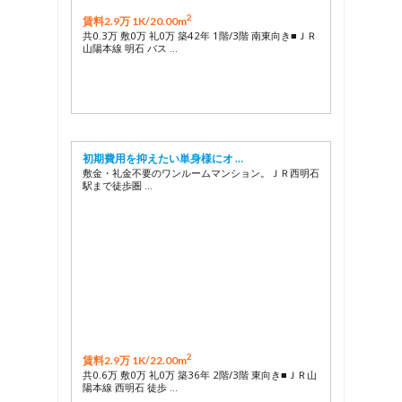
2
賃料2.9万 1K/
20.00m
共0.3万 敷0万 礼0万 築42年 1階/3階 南東向き■ＪＲ
山陽本線 明石 バス …
初期費用を抑えたい単身様にオ …
敷金・礼金不要のワンルームマンション。ＪＲ西明石
駅まで徒歩圏 …
2
賃料2.9万 1K/
22.00m
共0.6万 敷0万 礼0万 築36年 2階/3階 東向き■ＪＲ山
陽本線 西明石 徒歩 …