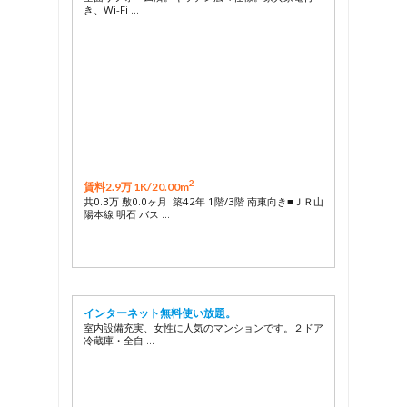
き、Wi-Fi …
2
賃料2.9万 1K/
20.00m
共0.3万 敷0.0ヶ月 築42年 1階/3階 南東向き■ＪＲ山
陽本線 明石 バス …
インターネット無料使い放題。
室内設備充実、女性に人気のマンションです。２ドア
冷蔵庫・全自 …