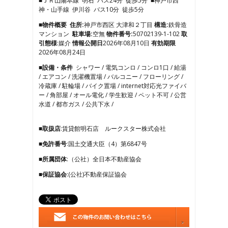
■ＪＲ山陽本線 明石 バス24分 徒歩5分 ■神戸市西
4
神・山手線 伊川谷 バス10分 徒歩5分
5
6
■物件概要
住所:
神戸市西区 大津和２丁目
構造:
鉄骨造
7
マンション
駐車場:
空無
物件番号:
50702139-1-102
取
8
引態様
:媒介
情報公開日
2026年08月10日
有効期限
9
2026年08月24日
10
■設備・条件
シャワー / 電気コンロ / コンロ1口 / 給湯
11
/ エアコン / 洗濯機置場 / バルコニー / フローリング /
12
冷蔵庫 / 駐輪場 / バイク置場 / internet対応光ファイバ
13
ー / 角部屋 / オール電化 / 学生歓迎 / ペット不可 / 公営
14
水道 / 都市ガス / 公共下水 /
15
16
17
■取扱店
:賃貸館明石店 ルークスター株式会社
■免許番号
:国土交通大臣（4）第6847号
■所属団体
:（公社）全日本不動産協会
■保証協会
:(公社)不動産保証協会