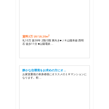
2
賃料3万 1R/
18.20m
礼10万 築38年 2階/3階 東向き■ＪＲ山陽本線 西明
石 徒歩11分 ■山陽電鉄 …
静かな住環境をお求めの方にオ …
お家賃重視の単身者様にオススメの１Ｒマンションに
なります。初 …