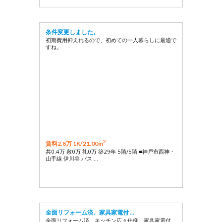
条件変更しました。
初期費用抑えれるので、初めての一人暮らしに最適で
すね。
2
賃料2.8万 1K/
21.00m
共0.4万 敷0万 礼0万 築29年 5階/5階 ■神戸市西神・
山手線 伊川谷 バス …
全面リフォーム済。家具家電付 …
全面リフォーム済。キッチン広々仕様。家具家電付