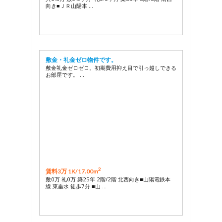
向き■ＪＲ山陽本 …
敷金・礼金ゼロ物件です。
敷金礼金ゼロゼロ。初期費用抑え目で引っ越しできる
お部屋です。 …
2
賃料3万 1K/
17.00m
敷0万 礼0万 築25年 2階/2階 北西向き■山陽電鉄本
線 東垂水 徒歩7分 ■山 …