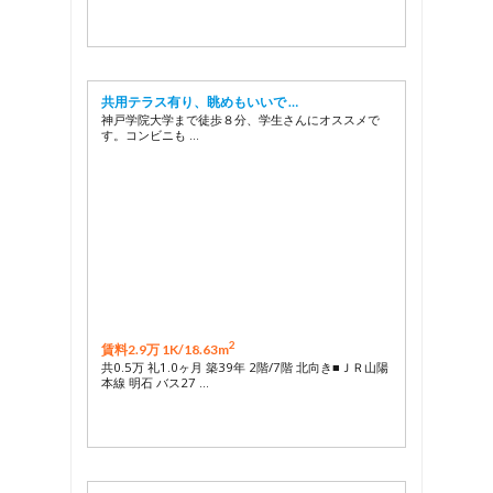
共用テラス有り、眺めもいいで …
神戸学院大学まで徒歩８分、学生さんにオススメで
す。コンビニも …
2
賃料2.9万 1K/
18.63m
共0.5万 礼1.0ヶ月 築39年 2階/7階 北向き■ＪＲ山陽
本線 明石 バス27 …