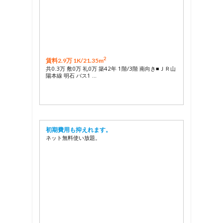
2
賃料2.9万 1K/
21.35m
共0.3万 敷0万 礼0万 築42年 1階/3階 南向き■ＪＲ山
陽本線 明石 バス1 …
初期費用も抑えれます。
ネット無料使い放題。