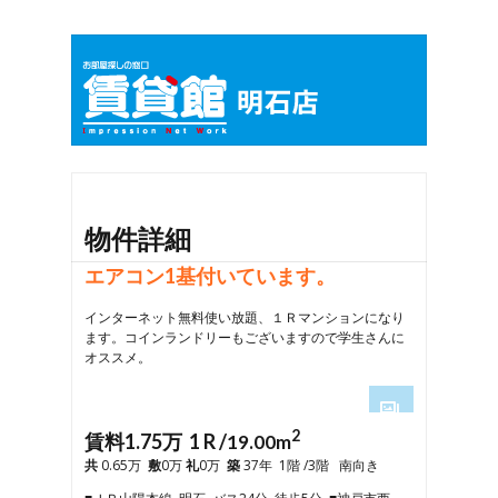
物件詳細
エアコン1基付いています。
インターネット無料使い放題、１Ｒマンションになり
ます。コインランドリーもございますので学生さんに
オススメ。
2
1
賃料1.75万 1 R /
19.00m
2
共
0.65万
敷
0万
礼
0万
築
37年 1階 /3階 南向き
3