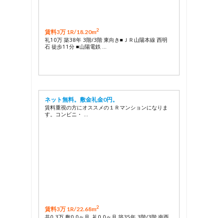
2
賃料3万 1R/
18.20m
礼10万 築38年 3階/3階 東向き■ＪＲ山陽本線 西明
石 徒歩11分 ■山陽電鉄 …
ネット無料。敷金礼金0円。
賃料重視の方にオススメの１Ｒマンションになりま
す。コンビニ・ …
2
賃料3万 1R/
22.68m
共0.3万 敷0.0ヶ月 礼0.0ヶ月 築35年 3階/3階 南西