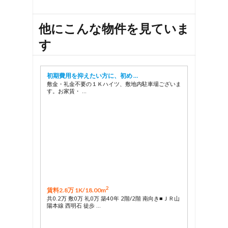
他にこんな物件を見ていま
す
初期費用を抑えたい方に、初め …
敷金・礼金不要の１Ｋハイツ、敷地内駐車場ございま
す。お家賃・ …
2
賃料2.8万 1K/
18.00m
共0.2万 敷0万 礼0万 築40年 2階/2階 南向き■ＪＲ山
陽本線 西明石 徒歩 …