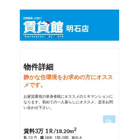
物件詳細
静かな住環境をお求めの方にオスス
メです。
お家賃重視の単身者様にオススメの１Ｒマンションに
なります。初めての一人暮らしにオススメ、是非お問
い合わせ下さい。
2
1
賃料3万 1 R /
18.20m
2
礼
10 万
築
38年 1階 /3階 東向き