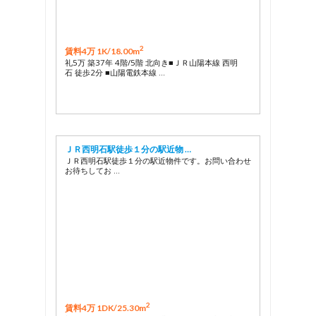
2
賃料4万 1K/
18.00m
礼5万 築37年 4階/5階 北向き■ＪＲ山陽本線 西明
石 徒歩2分 ■山陽電鉄本線 …
ＪＲ西明石駅徒歩１分の駅近物 …
ＪＲ西明石駅徒歩１分の駅近物件です。お問い合わせ
お待ちしてお …
2
賃料4万 1DK/
25.30m