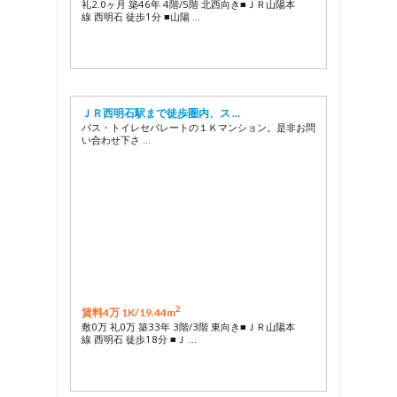
礼2.0ヶ月 築46年 4階/5階 北西向き■ＪＲ山陽本
線 西明石 徒歩1分 ■山陽 …
ＪＲ西明石駅まで徒歩圏内、ス …
バス・トイレセパレートの１Ｋマンション。是非お問
い合わせ下さ …
2
賃料4万 1K/
19.44m
敷0万 礼0万 築33年 3階/3階 東向き■ＪＲ山陽本
線 西明石 徒歩18分 ■Ｊ …