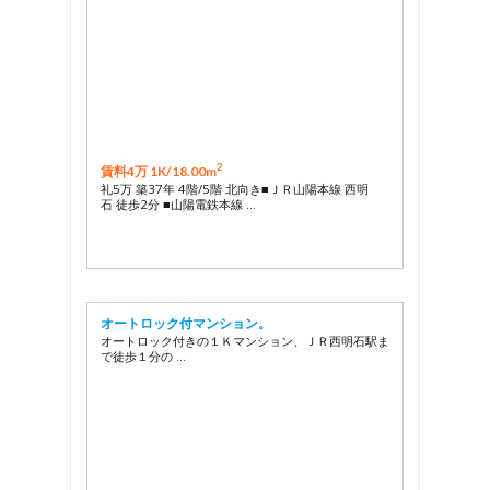
2
賃料4万 1K/
18.00m
礼5万 築37年 4階/5階 北向き■ＪＲ山陽本線 西明
石 徒歩2分 ■山陽電鉄本線 …
オートロック付マンション。
オートロック付きの１Ｋマンション、ＪＲ西明石駅ま
で徒歩１分の …