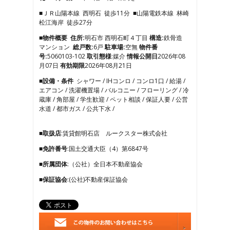
3
■ＪＲ山陽本線 西明石 徒歩11分 ■山陽電鉄本線 林崎
4
松江海岸 徒歩27分
5
6
■物件概要
住所:
明石市 西明石町４丁目
構造:
鉄骨造
7
マンション
総戸数:
6戸
駐車場:
空無
物件番
8
号:
5060103-102
取引態様
:媒介
情報公開日
2026年08
9
月07日
有効期限
2026年08月21日
10
■設備・条件
シャワー / IHコンロ / コンロ1口 / 給湯 /
11
エアコン / 洗濯機置場 / バルコニー / フローリング / 冷
12
蔵庫 / 角部屋 / 学生歓迎 / ペット相談 / 保証人要 / 公営
13
水道 / 都市ガス / 公共下水 /
14
15
16
■取扱店
:賃貸館明石店 ルークスター株式会社
17
■免許番号
:国土交通大臣（4）第6847号
18
19
■所属団体
:（公社）全日本不動産協会
20
21
■保証協会
:(公社)不動産保証協会
22
23
24