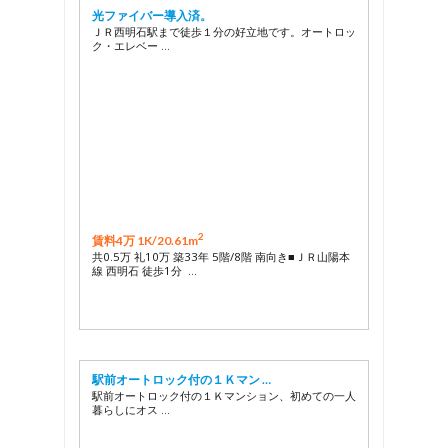
光ファイバー導入済。
ＪＲ西明石駅まで徒歩１分の好立地です。オートロッ
ク・エレベー …
2
賃料4万 1K/
20.61m
共0.5万 礼10万 築33年 5階/8階 南向き■ＪＲ山陽本
線 西明石 徒歩1分 …
駅前オートロック付の１Ｋマン …
駅前オートロック付の１Ｋマンション、初めての一人
暮らしにオス …