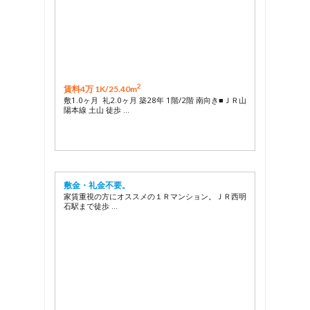
2
賃料4万 1K/
25.40m
敷1.0ヶ月 礼2.0ヶ月 築28年 1階/2階 南向き■ＪＲ山
陽本線 土山 徒歩 …
敷金・礼金不要。
家賃重視の方にオススメの１Ｒマンション。ＪＲ西明
石駅まで徒歩 …