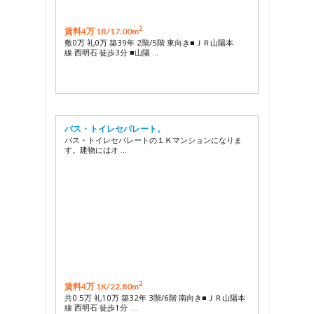
2
賃料4万 1R/
17.00m
敷0万 礼0万 築39年 2階/5階 東向き■ＪＲ山陽本
線 西明石 徒歩3分 ■山陽 …
バス・トイレセパレート。
バス・トイレセパレートの１Ｋマンションになりま
す。建物にはオ …
2
賃料4万 1K/
22.80m
共0.5万 礼10万 築32年 3階/6階 南向き■ＪＲ山陽本
線 西明石 徒歩1分 …