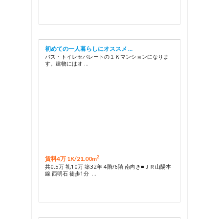
初めての一人暮らしにオススメ …
バス・トイレセパレートの１Ｋマンションになりま
す。建物にはオ …
2
賃料4万 1K/
21.00m
共0.5万 礼10万 築32年 4階/6階 南向き■ＪＲ山陽本
線 西明石 徒歩1分 …