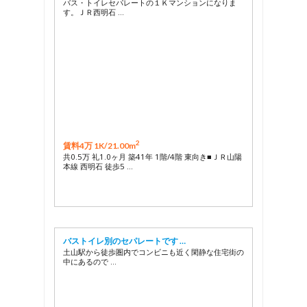
バス・トイレセパレートの１Ｋマンションになりま
す。ＪＲ西明石 …
2
賃料4万 1K/
21.00m
共0.5万 礼1.0ヶ月 築41年 1階/4階 東向き■ＪＲ山陽
本線 西明石 徒歩5 …
バストイレ別のセパレートです …
土山駅から徒歩圏内でコンビニも近く閑静な住宅街の
中にあるので …