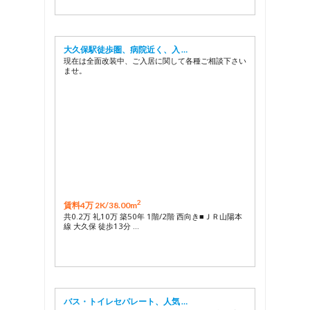
大久保駅徒歩圏、病院近く、入 …
現在は全面改装中、ご入居に関して各種ご相談下さい
ませ。
2
賃料4万 2K/
38.00m
共0.2万 礼10万 築50年 1階/2階 西向き■ＪＲ山陽本
線 大久保 徒歩13分 …
バス・トイレセパレート、人気 …