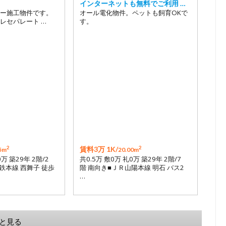
。
インターネットも無料でご利用 …
ー施工物件です。
オール電化物件。ペットも飼育OKで
レセパレート …
す。
2
2
賃料3万 1K/
5m
20.00m
0万 築29年 2階/2
共0.5万 敷0万 礼0万 築29年 2階/7
鉄本線 西舞子 徒歩
階 南向き■ＪＲ山陽本線 明石 バス2
…
と見る