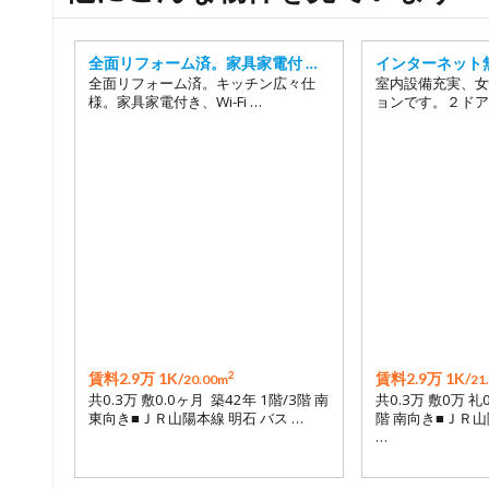
全面リフォーム済。家具家電付 …
インターネット
全面リフォーム済。キッチン広々仕
室内設備充実、女
様。家具家電付き、Wi-Fi …
ョンです。２ドア
2
賃料2.9万 1K/
賃料2.9万 1K/
20.00m
21
共0.3万 敷0.0ヶ月 築42年 1階/3階 南
共0.3万 敷0万 礼
東向き■ＪＲ山陽本線 明石 バス …
階 南向き■ＪＲ山
…