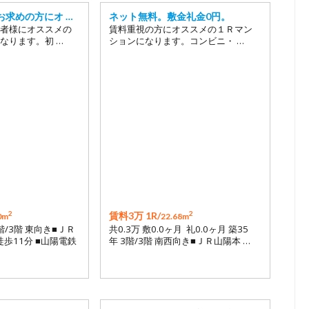
お求めの方にオ …
ネット無料。敷金礼金0円。
者様にオススメの
賃料重視の方にオススメの１Ｒマン
なります。初 …
ションになります。コンビニ・ …
2
2
賃料3万 1R/
0m
22.68m
3階/3階 東向き■ＪＲ
共0.3万 敷0.0ヶ月 礼0.0ヶ月 築35
徒歩11分 ■山陽電鉄
年 3階/3階 南西向き■ＪＲ山陽本 …