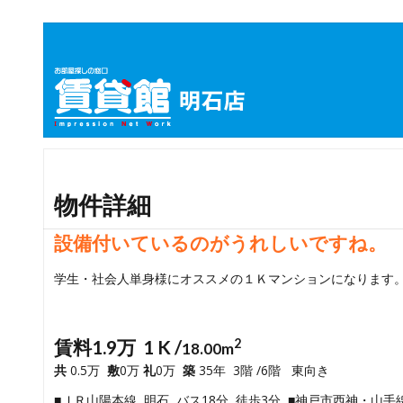
物件詳細
設備付いているのがうれしいですね。
学生・社会人単身様にオススメの１Ｋマンションになります
賃料1.9万 1 K /
2
18.00m
共
0.5万
敷
0万
礼
0万
築
35年 3階 /6階 東向き
■ＪＲ山陽本線 明石 バス18分 徒歩3分 ■神戸市西神・山手