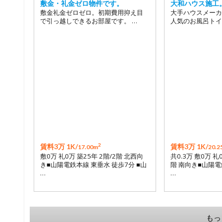
敷金・礼金ゼロ物件です。
大和ハウス施工
敷金礼金ゼロゼロ。初期費用抑え目
大手ハウスメーカ
で引っ越しできるお部屋です。 …
人気のお風呂トイ
2
賃料3万 1K/
賃料3万 1K/
17.00m
20.2
敷0万 礼0万 築25年 2階/2階 北西向
共0.3万 敷0万 礼
き■山陽電鉄本線 東垂水 徒歩7分 ■山
階 南向き■山陽電
…
…
もっ