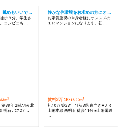
、眺めもいいで …
静かな住環境をお求めの方にオ …
徒歩８分、学生さ
お家賃重視の単身者様にオススメの
。コンビニも …
１Ｒマンションになります。初 …
2
2
賃料3万 1R/
.63m
18.20m
 築39年 2階/7階 北
礼10万 築38年 1階/3階 東向き■ＪＲ
 明石 バス27 …
山陽本線 西明石 徒歩11分 ■山陽電鉄
…