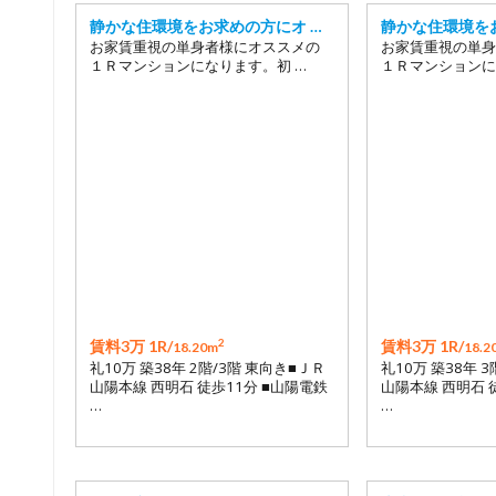
静かな住環境をお求めの方にオ …
静かな住環境を
お家賃重視の単身者様にオススメの
お家賃重視の単身
１Ｒマンションになります。初 …
１Ｒマンションに
2
賃料3万 1R/
賃料3万 1R/
18.20m
18.2
礼10万 築38年 2階/3階 東向き■ＪＲ
礼10万 築38年 
山陽本線 西明石 徒歩11分 ■山陽電鉄
山陽本線 西明石 
…
…