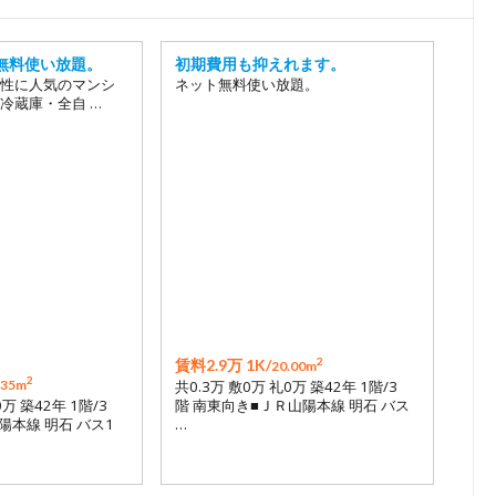
18
19
無料使い放題。
初期費用も抑えれます。
20
性に人気のマンシ
ネット無料使い放題。
冷蔵庫・全自 …
21
22
23
24
25
26
2
賃料2.9万 1K/
20.00m
2
.35m
共0.3万 敷0万 礼0万 築42年 1階/3
0万 築42年 1階/3
階 南東向き■ＪＲ山陽本線 明石 バス
陽本線 明石 バス1
…