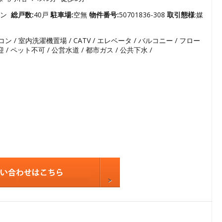
3
4
ョン
総戸数:
40戸
駐車場:
空無
物件番号:
50701836-308
取引態様
:媒
5
コン / 室内洗濯機置場 / CATV / エレベータ / バルコニー / フロー
6
迎 / ペット不可 / 公営水道 / 都市ガス / 公共下水 /
7
8
9
10
11
12
13
14
15
16
17