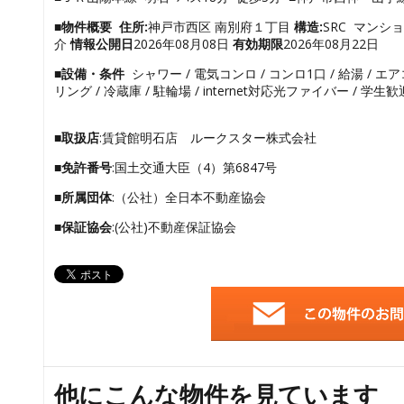
■物件概要
住所:
神戸市西区 南別府１丁目
構造:
SRC マンシ
介
情報公開日
2026年08月08日
有効期限
2026年08月22日
■設備・条件
シャワー / 電気コンロ / コンロ1口 / 給湯 / エア
リング / 冷蔵庫 / 駐輪場 / internet対応光ファイバー / 学生歓
■取扱店
:賃貸館明石店 ルークスター株式会社
■免許番号
:国土交通大臣（4）第6847号
■所属団体
:（公社）全日本不動産協会
■保証協会
:(公社)不動産保証協会
他にこんな物件を見ています