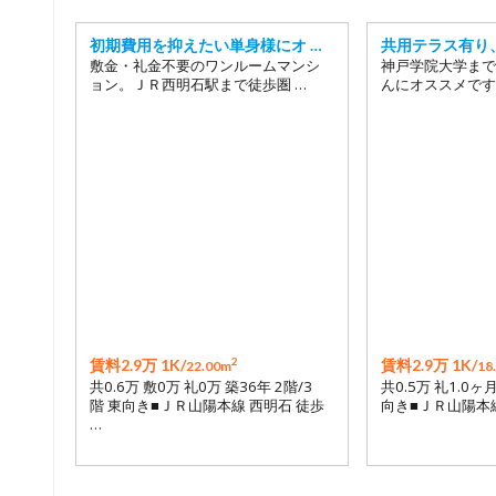
初期費用を抑えたい単身様にオ …
共用テラス有り
敷金・礼金不要のワンルームマンシ
神戸学院大学まで
ョン。ＪＲ西明石駅まで徒歩圏 …
んにオススメです
2
賃料2.9万 1K/
賃料2.9万 1K/
22.00m
18
共0.6万 敷0万 礼0万 築36年 2階/3
共0.5万 礼1.0ヶ月
階 東向き■ＪＲ山陽本線 西明石 徒歩
向き■ＪＲ山陽本線
…