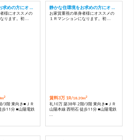
お求めの方にオ …
静かな住環境をお求めの方にオ …
者様にオススメの
お家賃重視の単身者様にオススメの
なります。初 …
１Ｒマンションになります。初 …
2
2
賃料3万 1R/
0m
18.20m
1階/3階 東向き■ＪＲ
礼10万 築38年 2階/3階 東向き■ＪＲ
徒歩11分 ■山陽電鉄
山陽本線 西明石 徒歩11分 ■山陽電鉄
…