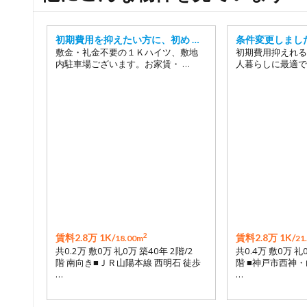
初期費用を抑えたい方に、初め …
条件変更しまし
敷金・礼金不要の１Ｋハイツ、敷地
初期費用抑えれる
内駐車場ございます。お家賃・ …
人暮らしに最適で
2
賃料2.8万 1K/
賃料2.8万 1K/
18.00m
21
共0.2万 敷0万 礼0万 築40年 2階/2
共0.4万 敷0万 礼
階 南向き■ＪＲ山陽本線 西明石 徒歩
階 ■神戸市西神・
…
…