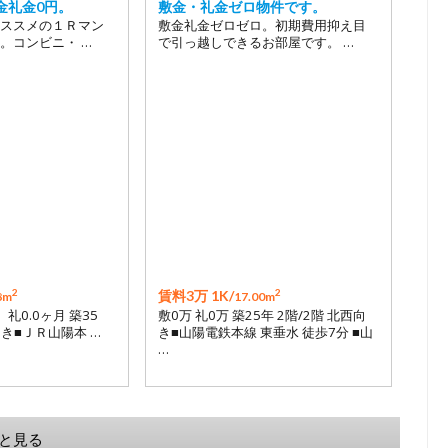
金礼金0円。
敷金・礼金ゼロ物件です。
ススメの１Ｒマン
敷金礼金ゼロゼロ。初期費用抑え目
。コンビニ・ …
で引っ越しできるお部屋です。 …
2
2
賃料3万 1K/
8m
17.00m
月 礼0.0ヶ月 築35
敷0万 礼0万 築25年 2階/2階 北西向
向き■ＪＲ山陽本 …
き■山陽電鉄本線 東垂水 徒歩7分 ■山
…
と見る