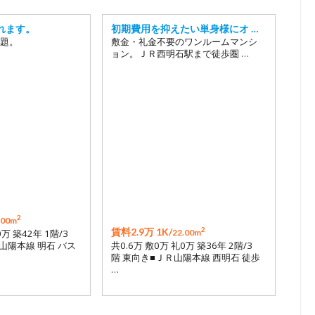
れます。
初期費用を抑えたい単身様にオ …
題。
敷金・礼金不要のワンルームマンシ
ョン。ＪＲ西明石駅まで徒歩圏 …
2
.00m
2
賃料2.9万 1K/
0万 築42年 1階/3
22.00m
山陽本線 明石 バス
共0.6万 敷0万 礼0万 築36年 2階/3
階 東向き■ＪＲ山陽本線 西明石 徒歩
…