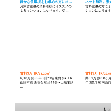
静かな住環境をお求めの方にオ …
ネット無料。敷
お家賃重視の単身者様にオススメの
賃料重視の方にオ
１Ｒマンションになります。初 …
ションになります
2
賃料3万 1R/
賃料3万 1R/
18.20m
22.6
礼10万 築38年 3階/3階 東向き■ＪＲ
共0.3万 敷0.0ヶ
山陽本線 西明石 徒歩11分 ■山陽電鉄
年 3階/3階 南西
…
もっ