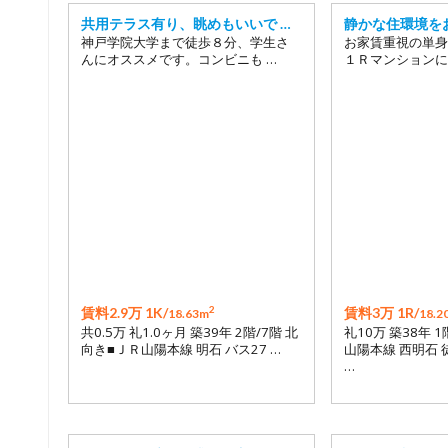
共用テラス有り、眺めもいいで …
静かな住環境を
神戸学院大学まで徒歩８分、学生さ
お家賃重視の単身
んにオススメです。コンビニも …
１Ｒマンションに
2
賃料2.9万 1K/
賃料3万 1R/
18.63m
18.2
共0.5万 礼1.0ヶ月 築39年 2階/7階 北
礼10万 築38年 
向き■ＪＲ山陽本線 明石 バス27 …
山陽本線 西明石 
…