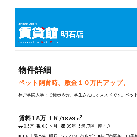
物件詳細
ペット飼育時、敷金１０万円アップ。
神戸学院大学まで徒歩８分、学生さんにオススメです。ペッ
賃料1.8万 1 K /
2
18.63m
共
0.5万
敷
0.0 ヶ月
築
39年 5階 /7階 南向き
■ＪＲ山陽本線 明石 バス27分 徒歩5分 ■神戸市西神・山手