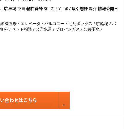
3
4
ョン
駐車場:
空無
物件番号:
80921961-507
取引態様
:媒介
情報公開日
5
濯機置場 / エレベータ / バルコニー / 宅配ボックス / 駐輪場 / バ
6
無料 / ペット相談 / 公営水道 / プロパンガス / 公共下水 /
7
8
9
10
11
12
13
14
15
16
17