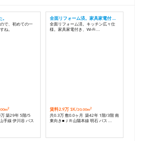
18
19
た。
全面リフォーム済。家具家電付 …
20
ので、初めての一
全面リフォーム済。キッチン広々仕
すね。
様。家具家電付き、Wi-Fi …
21
22
23
24
25
26
27
28
2
2
賃料2.9万 1K/
.00m
20.00m
29
0万 築29年 5階/5
共0.3万 敷0.0ヶ月 築42年 1階/3階 南
山手線 伊川谷 バス
東向き■ＪＲ山陽本線 明石 バス …