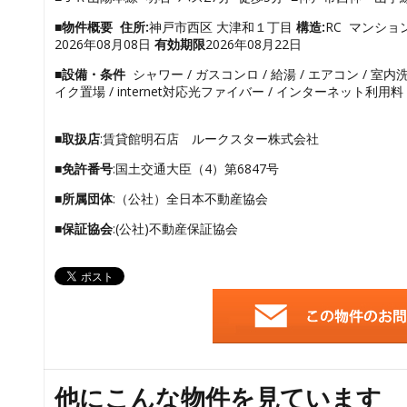
■物件概要
住所:
神戸市西区 大津和１丁目
構造:
RC マンシ
2026年08月08日
有効期限
2026年08月22日
■設備・条件
シャワー / ガスコンロ / 給湯 / エアコン / 室内洗
イク置場 / internet対応光ファイバー / インターネット利用料 
■取扱店
:賃貸館明石店 ルークスター株式会社
■免許番号
:国土交通大臣（4）第6847号
■所属団体
:（公社）全日本不動産協会
■保証協会
:(公社)不動産保証協会
他にこんな物件を見ています