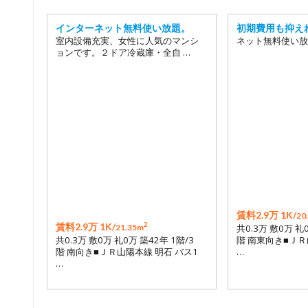
インターネット無料使い放題。
初期費用も抑え
室内設備充実、女性に人気のマンシ
ネット無料使い放
ョンです。２ドア冷蔵庫・全自 …
賃料2.9万 1K/
20
2
賃料2.9万 1K/
21.35m
共0.3万 敷0万 礼
共0.3万 敷0万 礼0万 築42年 1階/3
階 南東向き■ＪＲ
階 南向き■ＪＲ山陽本線 明石 バス1
…
…