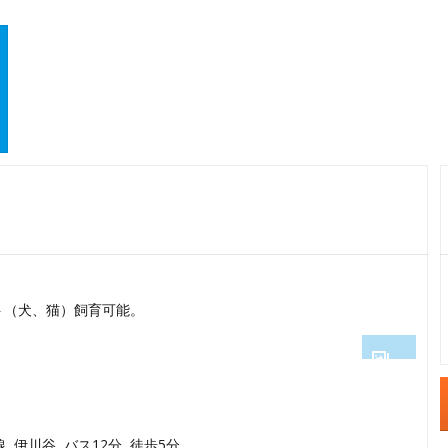
ト（犬、猫）飼育可能。
1
2
線 伊川谷 バス12分 徒歩5分