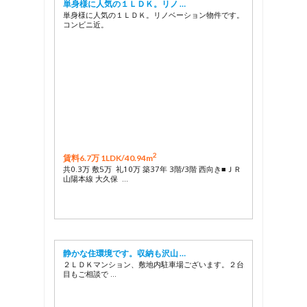
単身様に人気の１ＬＤＫ。リノ …
単身様に人気の１ＬＤＫ。リノベーション物件です。
コンビニ近。
2
賃料6.7万 1LDK/
40.94m
共0.3万 敷5万 礼10万 築37年 3階/3階 西向き■ＪＲ
山陽本線 大久保 …
静かな住環境です。収納も沢山 …
２ＬＤＫマンション、敷地内駐車場ございます。２台
目もご相談で …