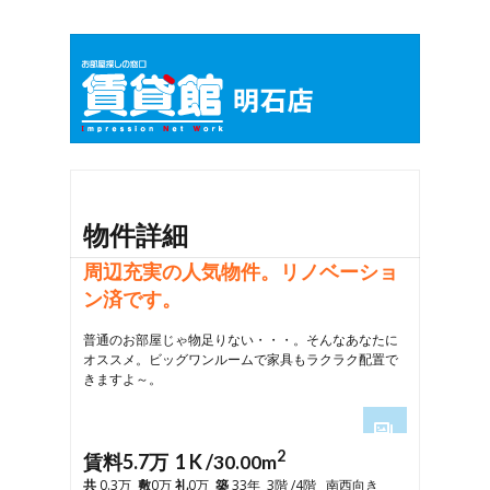
物件詳細
周辺充実の人気物件。リノベーショ
ン済です。
普通のお部屋じゃ物足りない・・・。そんなあなたに
オススメ。ビッグワンルームで家具もラクラク配置で
きますよ～。
2
1
賃料5.7万 1 K /
30.00m
2
共
0.3万
敷
0万
礼
0万
築
33年 3階 /4階 南西向き