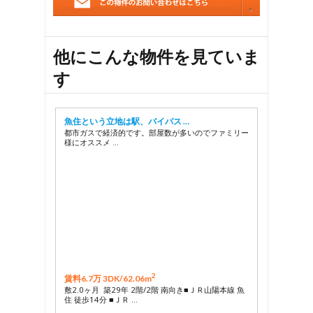
他にこんな物件を見ていま
す
魚住という立地は駅、バイパス …
都市ガスで経済的です。部屋数が多いのでファミリー
様にオススメ …
2
賃料6.7万 3DK/
62.06m
敷2.0ヶ月 築29年 2階/2階 南向き■ＪＲ山陽本線 魚
住 徒歩14分 ■ＪＲ …