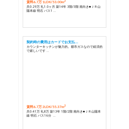
2
賃料6.7万 1LDK/
53.00m
共0.29万 礼1.0ヶ月 築14年 3階/3階 南向き■ＪＲ山
陽本線 明石 バス1 …
契約時の費用はカードでお支払 …
カウンターキッチンが魅力的。都市ガスなので経済的
で嬉しいです …
2
賃料6.7万 2LDK/
55.37m
共0.41万 礼8万 築13年 1階/2階 南向き■ＪＲ山陽本
線 明石 バス16分 …