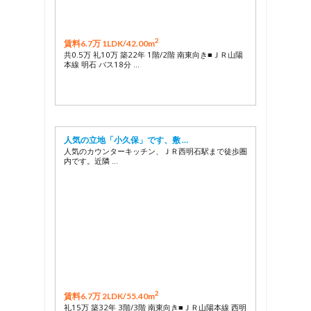
2
賃料6.7万 1LDK/
42.00m
共0.5万 礼10万 築22年 1階/2階 南東向き■ＪＲ山陽
本線 明石 バス18分 …
人気の立地「小久保」です、敷 …
人気のカウンターキッチン、ＪＲ西明石駅まで徒歩圏
内です。近隣 …
2
賃料6.7万 2LDK/
55.40m
礼15万 築32年 3階/3階 南東向き■ＪＲ山陽本線 西明