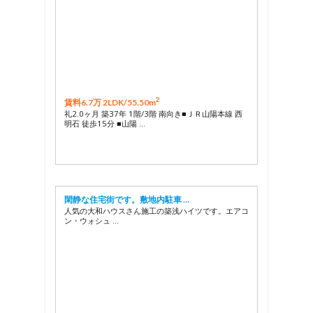
2
賃料6.7万 2LDK/
55.50m
礼2.0ヶ月 築37年 1階/3階 南向き■ＪＲ山陽本線 西
明石 徒歩15分 ■山陽 …
閑静な住宅街です。敷地内駐車 …
人気の大和ハウスさん施工の築浅ハイツです。エアコ
ン・ウォシュ …