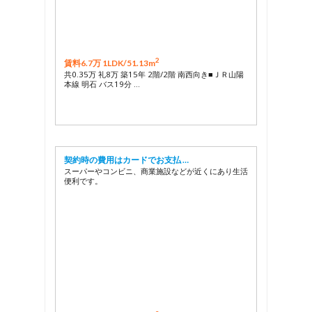
2
賃料6.7万 1LDK/
51.13m
共0.35万 礼8万 築15年 2階/2階 南西向き■ＪＲ山陽
本線 明石 バス19分 …
契約時の費用はカードでお支払 …
スーパーやコンビニ、商業施設などが近くにあり生活
便利です。