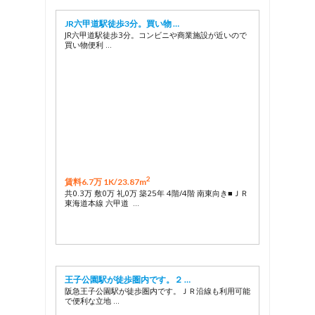
JR六甲道駅徒歩3分。買い物 …
JR六甲道駅徒歩3分。コンビニや商業施設が近いので
買い物便利 …
2
賃料6.7万 1K/
23.87m
共0.3万 敷0万 礼0万 築25年 4階/4階 南東向き■ＪＲ
東海道本線 六甲道 …
王子公園駅が徒歩圏内です。２ …
阪急王子公園駅が徒歩圏内です。ＪＲ沿線も利用可能
で便利な立地 …