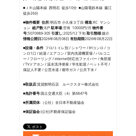
3
■ＪＲ山陽本線 西明石 徒歩10分 ■山陽電鉄本線 藤江
4
徒歩26分
5
6
■物件概要
住所:
明石市 小久保３丁目
構造:
RC マンシ
7
ョン
総戸数:
8戸
駐車場:
空有 10000円/月
物件番
8
号:
5070989-305
引渡し:
2025/12 下旬
取引態様
:媒介
9
情報公開日
2026年08月08日
有効期限
2026年08月22日
10
■設備・条件
フロ/トイレ別 / シャワー / IHコンロ / コ
11
ンロ1口 / 給湯 / エアコン / 室内洗濯機置場 / バルコニ
12
ー / フローリング / internet対応光ファイバー / 角部屋
13
/ TVドアホン / 温水洗浄便座 / 学生歓迎 / ペット不可 /
14
保証人不要 / 公営水道 / 都市ガス / 公共下水 /
15
16
17
■取扱店
:賃貸館明石店 ルークスター株式会社
■免許番号
:国土交通大臣（4）第6847号
■所属団体
:（公社）全日本不動産協会
■保証協会
:(公社)不動産保証協会