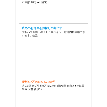
石 徒歩10分 ■山陽電 …
広めのお部屋をお探しの方にオ …
大和ハウス施工の２ＬＤＫハイツ、敷地内駐車場ござ
います。生活 …
2
賃料6.7万 2LDK/
56.00m
共0.3万 敷0万 礼0万 築27年 3階/3階 東向き■神鉄粟
生線 大村 徒歩12 …