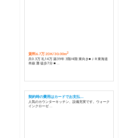
2
賃料6.7万 2DK/
30.00m
共0.3万 礼14万 築39年 3階/4階 東向き■ＪＲ東海道
本線 灘 徒歩7分 ■ …
契約時の費用はカードでお支払 …
人気のカウンターキッチン、設備充実です。ウォーク
インクローゼ …