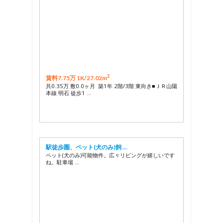
2
賃料7.75万 1K/
27.02m
共0.35万 敷0.0ヶ月 築1年 2階/3階 東向き■ＪＲ山陽
本線 明石 徒歩1 …
駅徒歩圏、ペット(犬のみ)飼 …
ペット(犬のみ)可能物件。広々リビングが嬉しいです
ね。駐車場 …