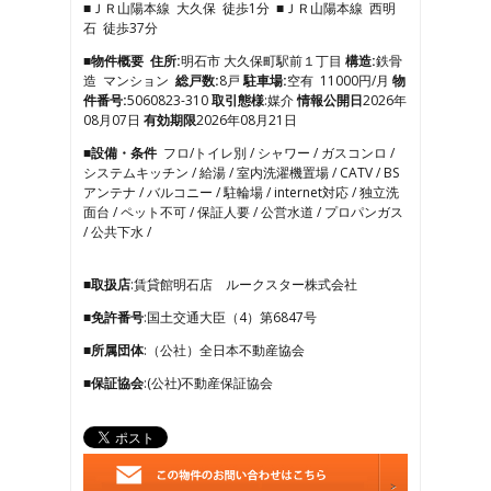
■ＪＲ山陽本線 大久保 徒歩1分 ■ＪＲ山陽本線 西明
4
石 徒歩37分
5
6
■物件概要
住所:
明石市 大久保町駅前１丁目
構造:
鉄骨
7
造 マンション
総戸数:
8戸
駐車場:
空有 11000円/月
物
8
件番号:
5060823-310
取引態様
:媒介
情報公開日
2026年
9
08月07日
有効期限
2026年08月21日
10
■設備・条件
フロ/トイレ別 / シャワー / ガスコンロ /
11
システムキッチン / 給湯 / 室内洗濯機置場 / CATV / BS
12
アンテナ / バルコニー / 駐輪場 / internet対応 / 独立洗
13
面台 / ペット不可 / 保証人要 / 公営水道 / プロパンガス
14
/ 公共下水 /
15
16
17
■取扱店
:賃貸館明石店 ルークスター株式会社
18
■免許番号
:国土交通大臣（4）第6847号
19
■所属団体
:（公社）全日本不動産協会
■保証協会
:(公社)不動産保証協会