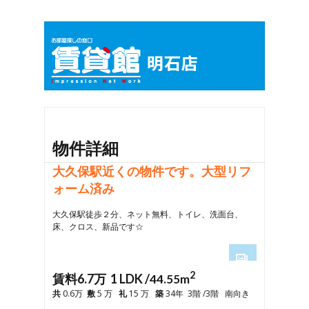
物件詳細
大久保駅近くの物件です。大型リフ
ォーム済み
大久保駅徒歩２分、ネット無料、トイレ、洗面台、
床、クロス、新品です☆
2
1
賃料6.7万 1 LDK /
44.55m
2
共
0.6万
敷
5 万
礼
15 万
築
34年 3階 /3階 南向き
3