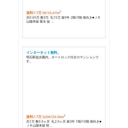
2
賃料7.7万 1R/
31.47m
共0.65万 敷3万 礼15万 築9年 2階/3階 南向き■ＪＲ
山陽本線 垂水 徒 …
インターネット無料。
明石駅徒歩圏内。オートロック付きのマンションで
す。
2
賃料7.7万 1LDK/
33.54m
共1万 敷0.0ヶ月 礼2.0ヶ月 築3年 1階/10階 南向き■
ＪＲ山陽本線 明 …