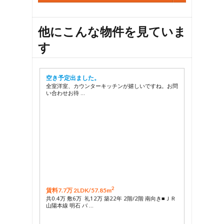
他にこんな物件を見ていま
す
空き予定出ました。
全室洋室、カウンターキッチンが嬉しいですね。お問
い合わせお待 …
2
賃料7.7万 2LDK/
57.85m
共0.4万 敷6万 礼12万 築22年 2階/2階 南向き■ＪＲ
山陽本線 明石 バ …