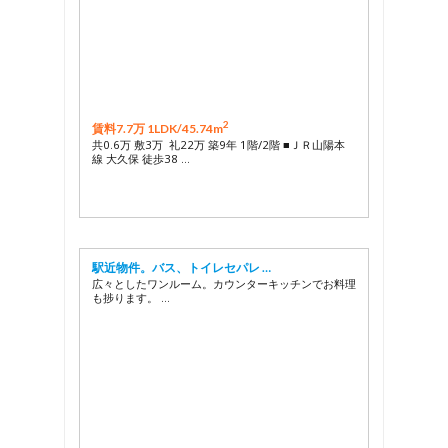
2
賃料7.7万 1LDK/
45.74m
共0.6万 敷3万 礼22万 築9年 1階/2階 ■ＪＲ山陽本
線 大久保 徒歩38 …
駅近物件。バス、トイレセパレ …
広々としたワンルーム。カウンターキッチンでお料理
も捗ります。 …