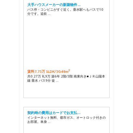
大手ハウスメーカーの新築物件 …
バス停・コンビニがすぐ近く。垂水駅へもバスで10
分です。追炊 …
2
賃料7.75万 1LDK/
50.48m
共0.27万 礼9万 築6年 2階/3階 南東向き■ＪＲ山陽本
線 垂水 バス9分 徒 …
契約時の費用はカードでお支払 …
インターネット無料、都市ガス、オートロック付きの
お部屋。単身 …