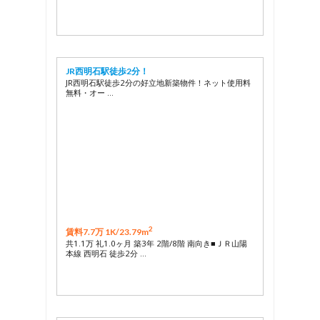
JR西明石駅徒歩2分！
JR西明石駅徒歩2分の好立地新築物件！ネット使用料
無料・オー …
2
賃料7.7万 1K/
23.79m
共1.1万 礼1.0ヶ月 築3年 2階/8階 南向き■ＪＲ山陽
本線 西明石 徒歩2分 …