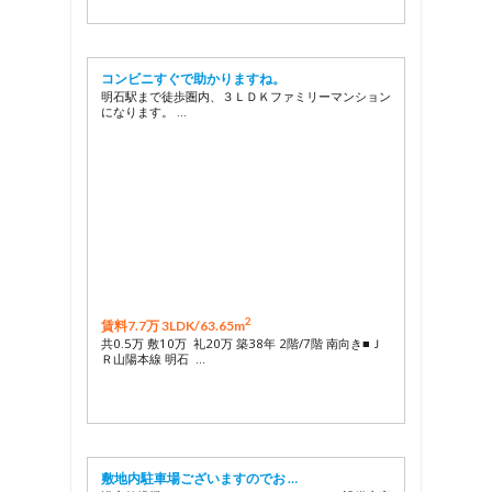
コンビニすぐで助かりますね。
明石駅まで徒歩圏内、３ＬＤＫファミリーマンション
になります。 …
2
賃料7.7万 3LDK/
63.65m
共0.5万 敷10万 礼20万 築38年 2階/7階 南向き■Ｊ
Ｒ山陽本線 明石 …
敷地内駐車場ございますのでお …