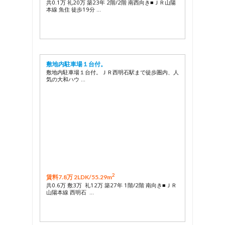
共0.1万 礼20万 築23年 2階/2階 南西向き■ＪＲ山陽
本線 魚住 徒歩19分 …
敷地内駐車場１台付。
敷地内駐車場１台付。ＪＲ西明石駅まで徒歩圏内、人
気の大和ハウ …
2
賃料7.8万 2LDK/
55.29m
共0.6万 敷3万 礼12万 築27年 1階/2階 南向き■ＪＲ
山陽本線 西明石 …