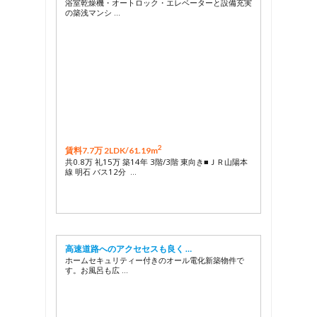
浴室乾燥機・オートロック・エレベーターと設備充実
の築浅マンシ …
2
賃料7.7万 2LDK/
61.19m
共0.8万 礼15万 築14年 3階/3階 東向き■ＪＲ山陽本
線 明石 バス12分 …
高速道路へのアクセセスも良く …
ホームセキュリティー付きのオール電化新築物件で
す。お風呂も広 …