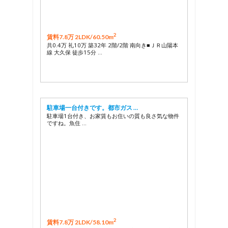
2
賃料7.8万 2LDK/
60.50m
共0.4万 礼10万 築32年 2階/2階 南向き■ＪＲ山陽本
線 大久保 徒歩15分 …
駐車場一台付きです。都市ガス …
駐車場1台付き、お家賃もお住いの質も良さ気な物件
ですね。魚住 …
2
賃料7.8万 2LDK/
58.10m