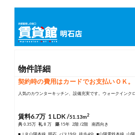
物件詳細
契約時の費用はカードでお支払いＯＫ。
人気のカウンターキッチン、設備充実です。ウォークインク
賃料6.7万 1 LDK /
2
51.13m
共
0.35万
礼
8 万
築
15年 2階 /2階 南西向き
■ＪＲ山陽本線 明石 バス19分 徒歩4分 ■山陽電鉄本線 山陽