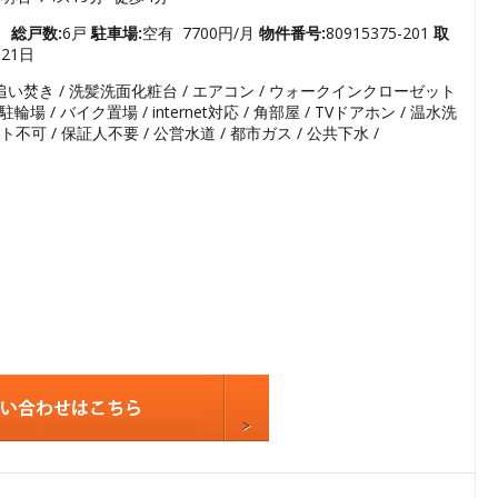
3
4
ト
総戸数:
6戸
駐車場:
空有 7700円/月
物件番号:
80915375-201
取
月21日
5
/ 追い焚き / 洗髪洗面化粧台 / エアコン / ウォークインクローゼット
6
場 / バイク置場 / internet対応 / 角部屋 / TVドアホン / 温水洗
7
不可 / 保証人不要 / 公営水道 / 都市ガス / 公共下水 /
8
9
10
11
12
13
14
15
16
17