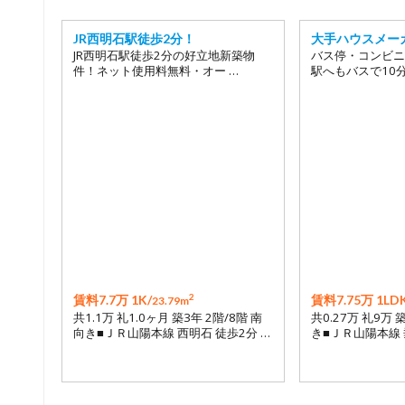
JR西明石駅徒歩2分！
大手ハウスメー
JR西明石駅徒歩2分の好立地新築物
バス停・コンビニ
件！ネット使用料無料・オー …
駅へもバスで10
2
賃料7.7万 1K/
賃料7.75万 1LDK
23.79m
共1.1万 礼1.0ヶ月 築3年 2階/8階 南
共0.27万 礼9万 
向き■ＪＲ山陽本線 西明石 徒歩2分 …
き■ＪＲ山陽本線 垂