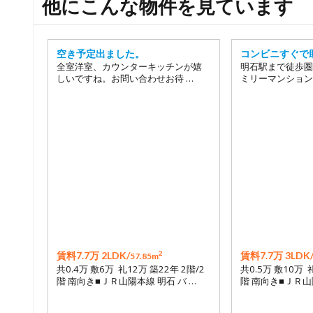
他にこんな物件を見ています
空き予定出ました。
コンビニすぐで
全室洋室、カウンターキッチンが嬉
明石駅まで徒歩圏
しいですね。お問い合わせお待 …
ミリーマンション
2
賃料7.7万 2LDK/
賃料7.7万 3LDK
57.85m
共0.4万 敷6万 礼12万 築22年 2階/2
共0.5万 敷10万 
階 南向き■ＪＲ山陽本線 明石 バ …
階 南向き■ＪＲ山