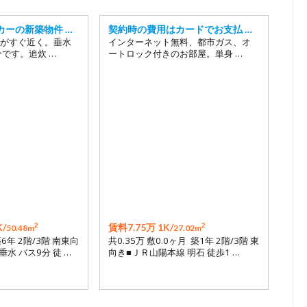
カーの新築物件 …
契約時の費用はカードでお支払 …
がすぐ近く。垂水
インターネット無料、都市ガス、オ
分です。追炊 …
ートロック付きのお部屋。単身 …
2
2
/
賃料7.75万 1K/
50.48m
27.02m
築6年 2階/3階 南東向
共0.35万 敷0.0ヶ月 築1年 2階/3階 東
水 バス9分 徒 …
向き■ＪＲ山陽本線 明石 徒歩1 …