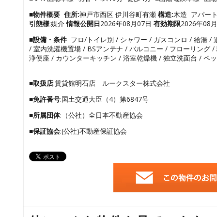
■物件概要
住所:
神戸市西区 伊川谷町有瀬
構造:
木造 アパー
引態様
:媒介
情報公開日
2026年08月07日
有効期限
2026年08
■設備・条件
フロ/トイレ別 / シャワー / ガスコンロ / 給湯 
/ 室内洗濯機置場 / BSアンテナ / バルコニー / フローリング / 駐輪
浄便座 / カウンターキッチン / 浴室乾燥機 / 独立洗面台 / ペット
■取扱店
:賃貸館明石店 ルークスター株式会社
■免許番号
:国土交通大臣（4）第6847号
■所属団体
:（公社）全日本不動産協会
■保証協会
:(公社)不動産保証協会