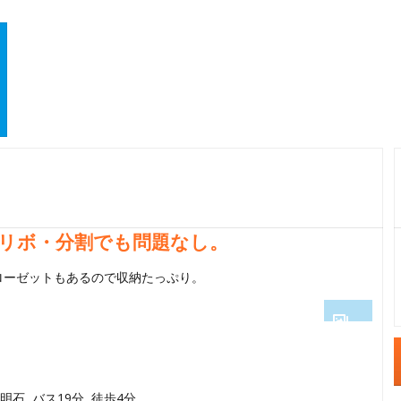
リボ・分割でも問題なし。
ローゼットもあるので収納たっぷり。
1
2
明石 バス19分 徒歩4分