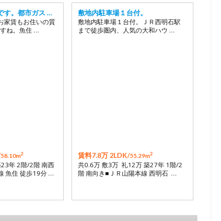
です。都市ガス …
敷地内駐車場１台付。
お家賃もお住いの質
敷地内駐車場１台付。ＪＲ西明石駅
すね。魚住 …
まで徒歩圏内、人気の大和ハウ …
2
2
/
賃料7.8万 2LDK/
58.10m
55.29m
築23年 2階/2階 南西
共0.6万 敷3万 礼12万 築27年 1階/2
 魚住 徒歩19分 …
階 南向き■ＪＲ山陽本線 西明石 …