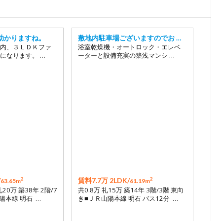
18
19
20
助かりますね。
敷地内駐車場ございますのでお …
内、３ＬＤＫファ
浴室乾燥機・オートロック・エレベ
21
になります。 …
ーターと設備充実の築浅マンシ …
22
23
24
25
26
27
28
29
2
2
/
賃料7.7万 2LDK/
63.65m
61.19m
礼20万 築38年 2階/7
共0.8万 礼15万 築14年 3階/3階 東向
陽本線 明石 …
き■ＪＲ山陽本線 明石 バス12分 …