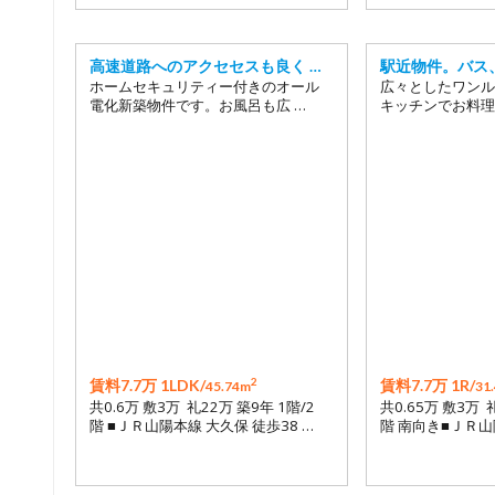
高速道路へのアクセセスも良く …
駅近物件。バス
ホームセキュリティー付きのオール
広々としたワンル
電化新築物件です。お風呂も広 …
キッチンでお料理
2
賃料7.7万 1LDK/
賃料7.7万 1R/
45.74m
31
共0.6万 敷3万 礼22万 築9年 1階/2
共0.65万 敷3万 
階 ■ＪＲ山陽本線 大久保 徒歩38 …
階 南向き■ＪＲ山