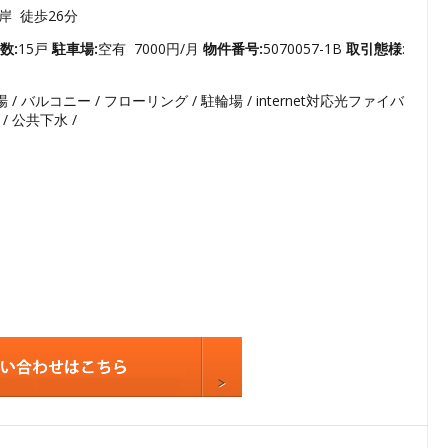
3
岸 徒歩26分
4
数:
15戸
駐車場:
空有 7000円/月
物件番号:
5070057-1B
取引態様
:
5
/ バルコニー / フローリング / 駐輪場 / internet対応光ファイバ
6
/ 公共下水 /
7
8
9
10
11
12
13
14
15
16