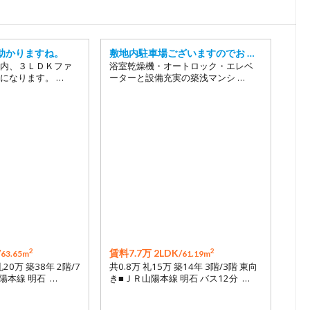
17
18
19
助かりますね。
敷地内駐車場ございますのでお …
20
内、３ＬＤＫファ
浴室乾燥機・オートロック・エレベ
になります。 …
ーターと設備充実の築浅マンシ …
21
22
23
24
25
2
2
/
賃料7.7万 2LDK/
63.65m
61.19m
礼20万 築38年 2階/7
共0.8万 礼15万 築14年 3階/3階 東向
陽本線 明石 …
き■ＪＲ山陽本線 明石 バス12分 …