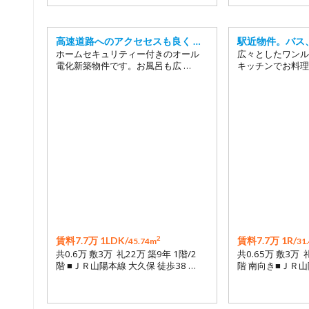
高速道路へのアクセセスも良く …
駅近物件。バス
ホームセキュリティー付きのオール
広々としたワンル
電化新築物件です。お風呂も広 …
キッチンでお料理
2
賃料7.7万 1LDK/
賃料7.7万 1R/
45.74m
31
共0.6万 敷3万 礼22万 築9年 1階/2
共0.65万 敷3万 
階 ■ＪＲ山陽本線 大久保 徒歩38 …
階 南向き■ＪＲ山