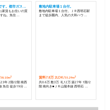
です。都市ガス …
敷地内駐車場１台付。
お家賃もお住いの質
敷地内駐車場１台付。ＪＲ西明石駅
すね。魚住 …
まで徒歩圏内、人気の大和ハウ …
2
2
/
賃料7.8万 2LDK/
58.10m
55.29m
築23年 2階/2階 南西
共0.6万 敷3万 礼12万 築27年 1階/2
 魚住 徒歩19分 …
階 南向き■ＪＲ山陽本線 西明石 …