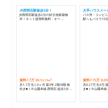
JR西明石駅徒歩2分！
大手ハウスメー
JR西明石駅徒歩2分の好立地新築物
バス停・コンビニ
件！ネット使用料無料・オー …
駅へもバスで10
2
賃料7.7万 1K/
賃料7.75万 1LDK
23.79m
共1.1万 礼1.0ヶ月 築3年 2階/8階 南
共0.27万 礼9万 
向き■ＪＲ山陽本線 西明石 徒歩2分 …
き■ＪＲ山陽本線 垂