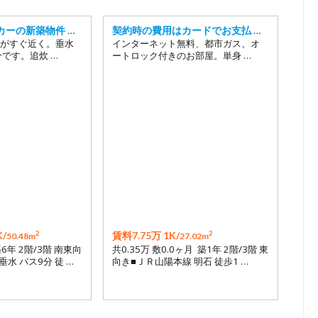
カーの新築物件 …
契約時の費用はカードでお支払 …
がすぐ近く。垂水
インターネット無料、都市ガス、オ
分です。追炊 …
ートロック付きのお部屋。単身 …
2
2
/
賃料7.75万 1K/
50.48m
27.02m
築6年 2階/3階 南東向
共0.35万 敷0.0ヶ月 築1年 2階/3階 東
水 バス9分 徒 …
向き■ＪＲ山陽本線 明石 徒歩1 …