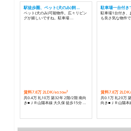
駅徒歩圏、ペット(犬のみ)飼 …
駐車場一台付き
ペット(犬のみ)可能物件。広々リビン
駐車場1台付き、
グが嬉しいですね。駐車場 …
も良さ気な物件で
2
賃料7.8万 2LDK/
賃料7.8万 2LDK
60.50m
共0.4万 礼10万 築32年 2階/2階 南向
共0.1万 礼20万 
き■ＪＲ山陽本線 大久保 徒歩15分 …
向き■ＪＲ山陽本線