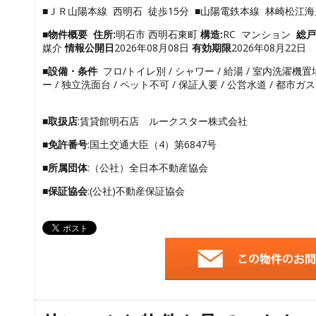
■ＪＲ山陽本線 西明石 徒歩15分 ■山陽電鉄本線 林崎松江海
■物件概要
住所:
明石市 西明石東町
構造:
RC マンション
総戸
媒介
情報公開日
2026年08月08日
有効期限
2026年08月22日
■設備・条件
フロ/トイレ別 / シャワー / 給湯 / 室内洗濯機置場 
ー / 独立洗面台 / ペット不可 / 保証人要 / 公営水道 / 都市ガス 
■取扱店
:賃貸館明石店 ルークスター株式会社
■免許番号
:国土交通大臣（4）第6847号
■所属団体
:（公社）全日本不動産協会
■保証協会
:(公社)不動産保証協会