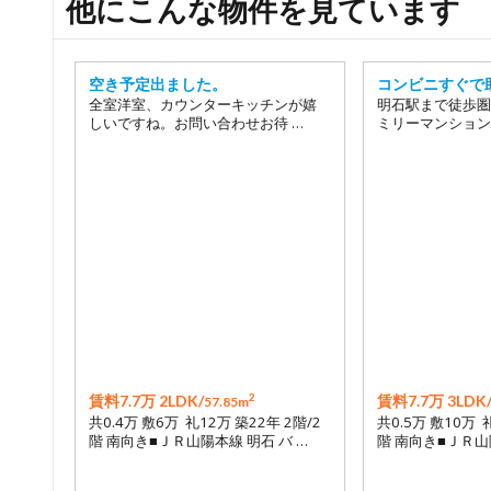
他にこんな物件を見ています
空き予定出ました。
コンビニすぐで
全室洋室、カウンターキッチンが嬉
明石駅まで徒歩圏
しいですね。お問い合わせお待 …
ミリーマンション
2
賃料7.7万 2LDK/
賃料7.7万 3LDK
57.85m
共0.4万 敷6万 礼12万 築22年 2階/2
共0.5万 敷10万 
階 南向き■ＪＲ山陽本線 明石 バ …
階 南向き■ＪＲ山