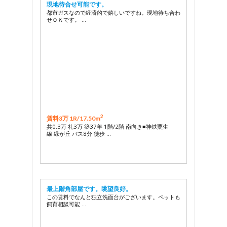
現地待合せ可能です。
都市ガスなので経済的で嬉しいですね。現地待ち合わ
せＯＫです。 …
2
賃料3万 1R/
17.50m
共0.3万 礼3万 築37年 1階/2階 南向き■神鉄粟生
線 緑が丘 バス8分 徒歩 …
最上階角部屋です。眺望良好。
この賃料でなんと独立洗面台がございます。ペットも
飼育相談可能 …