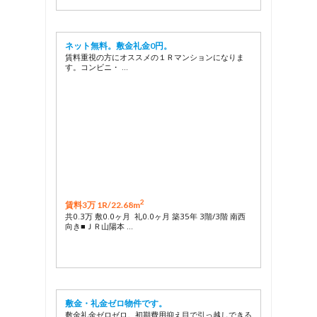
ネット無料。敷金礼金0円。
賃料重視の方にオススメの１Ｒマンションになりま
す。コンビニ・ …
2
賃料3万 1R/
22.68m
共0.3万 敷0.0ヶ月 礼0.0ヶ月 築35年 3階/3階 南西
向き■ＪＲ山陽本 …
敷金・礼金ゼロ物件です。
敷金礼金ゼロゼロ。初期費用抑え目で引っ越しできる