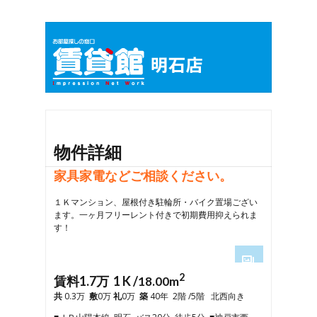
物件詳細
家具家電などご相談ください。
１Ｋマンション、屋根付き駐輪所・バイク置場ござい
ます。一ヶ月フリーレント付きで初期費用抑えられま
す！
2
1
賃料1.7万 1 K /
18.00m
2
共
0.3万
敷
0万
礼
0万
築
40年 2階 /5階 北西向き
3