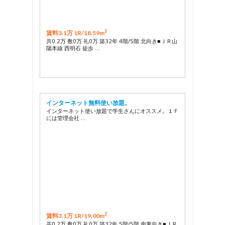
2
賃料3.1万 1R/
18.59m
共0.2万 敷0万 礼0万 築32年 4階/5階 北向き■ＪＲ山
陽本線 西明石 徒歩 …
インターネット無料使い放題。
インターネット使い放題で学生さんにオススメ。１Ｆ
には管理会社 …
2
賃料3.1万 1R/
19.00m
共0.2万 敷0万 礼0万 築32年 5階/5階 南東向き■ＪＲ