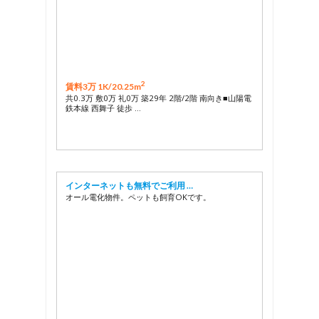
2
賃料3万 1K/
20.25m
共0.3万 敷0万 礼0万 築29年 2階/2階 南向き■山陽電
鉄本線 西舞子 徒歩 …
インターネットも無料でご利用 …
オール電化物件。ペットも飼育OKです。