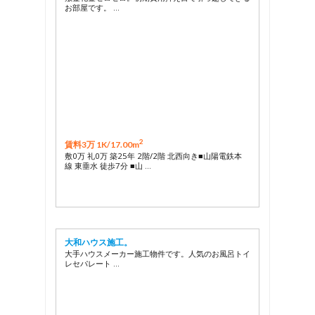
お部屋です。 …
2
賃料3万 1K/
17.00m
敷0万 礼0万 築25年 2階/2階 北西向き■山陽電鉄本
線 東垂水 徒歩7分 ■山 …
大和ハウス施工。
大手ハウスメーカー施工物件です。人気のお風呂トイ
レセパレート …