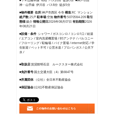
■ＪＲ山陽本線 明石 バス20分 徒歩5分 ■神戸市西
4
神・山手線 伊川谷 バス8分 徒歩5分
5
6
■物件概要
住所:
神戸市西区 今寺
構造:
RC マンション
7
総戸数:
25戸
駐車場:
空無
物件番号:
5070584-209
取引
8
態様
:媒介
情報公開日
2026年08月07日
有効期限
2026
9
年08月21日
10
■設備・条件
シャワー / ガスコンロ / コンロ1口 / 給湯
11
/ エアコン / 室内洗濯機置場 / BSアンテナ / バルコニー
12
/ フローリング / 駐輪場 / バイク置場 / internet対応 / 学
13
生歓迎 / ペット不可 / 公営水道 / プロパンガス / 公共下
14
水 /
15
16
17
■取扱店
:賃貸館明石店 ルークスター株式会社
18
■免許番号
:国土交通大臣（4）第6847号
19
20
■所属団体
:（公社）全日本不動産協会
21
■保証協会
:(公社)不動産保証協会
22
23
24
25
26
27