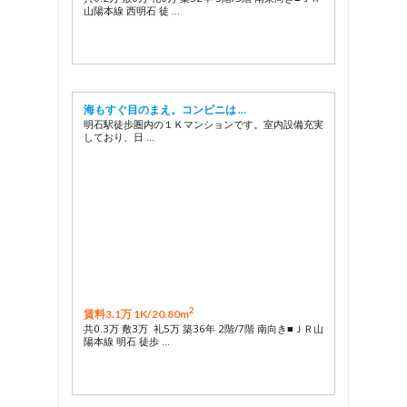
山陽本線 西明石 徒 …
海もすぐ目のまえ。コンビニは …
明石駅徒歩圏内の１Ｋマンションです。室内設備充実
しており、日 …
2
賃料3.1万 1K/
20.80m
共0.3万 敷3万 礼5万 築36年 2階/7階 南向き■ＪＲ山
陽本線 明石 徒歩 …