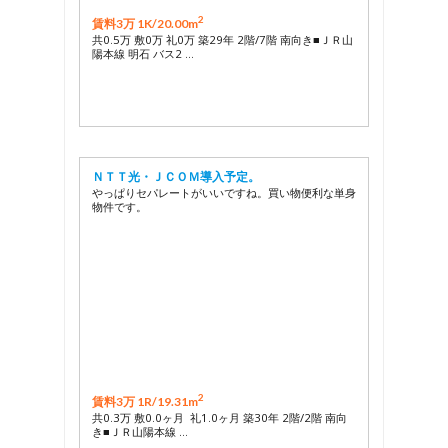
2
賃料3万 1K/
20.00m
共0.5万 敷0万 礼0万 築29年 2階/7階 南向き■ＪＲ山
陽本線 明石 バス2 …
ＮＴＴ光・ＪＣＯＭ導入予定。
やっぱりセパレートがいいですね。買い物便利な単身
物件です。
2
賃料3万 1R/
19.31m
共0.3万 敷0.0ヶ月 礼1.0ヶ月 築30年 2階/2階 南向
き■ＪＲ山陽本線 …