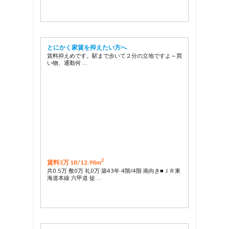
とにかく家賃を抑えたい方へ
賃料抑えめです。駅まで歩いて２分の立地ですよ～買
い物、通勤何 …
2
賃料3万 1R/
12.98m
共0.5万 敷0万 礼0万 築43年 4階/4階 南向き■ＪＲ東
海道本線 六甲道 徒 …