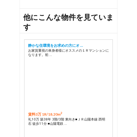
28
29
他にこんな物件を見ていま
す
静かな住環境をお求めの方にオ …
お家賃重視の単身者様にオススメの１Ｒマンションに
なります。初 …
2
賃料3万 1R/
18.20m
礼10万 築38年 3階/3階 東向き■ＪＲ山陽本線 西明
石 徒歩11分 ■山陽電鉄 …