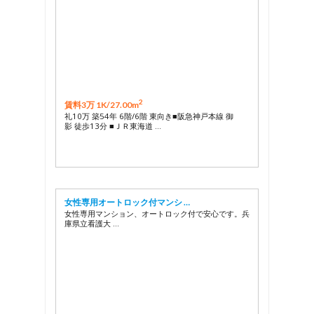
2
賃料3万 1K/
27.00m
礼10万 築54年 6階/6階 東向き■阪急神戸本線 御
影 徒歩13分 ■ＪＲ東海道 …
女性専用オートロック付マンシ …
女性専用マンション、オートロック付で安心です。兵
庫県立看護大 …