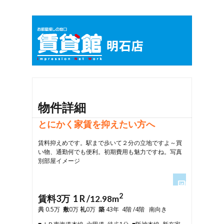
物件詳細
とにかく家賃を抑えたい方へ
賃料抑えめです。駅まで歩いて２分の立地ですよ～買
い物、通勤何でも便利。初期費用も魅力ですね。写真
別部屋イメージ
2
1
賃料3万 1 R /
12.98m
2
共
0.5万
敷
0万
礼
0万
築
43年 4階 /4階 南向き
3