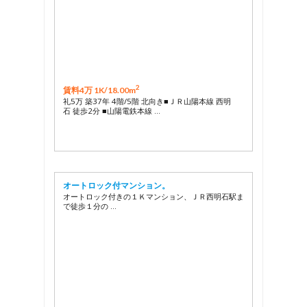
2
賃料4万 1K/
18.00m
礼5万 築37年 4階/5階 北向き■ＪＲ山陽本線 西明
石 徒歩2分 ■山陽電鉄本線 …
オートロック付マンション。
オートロック付きの１Ｋマンション、ＪＲ西明石駅ま
で徒歩１分の …