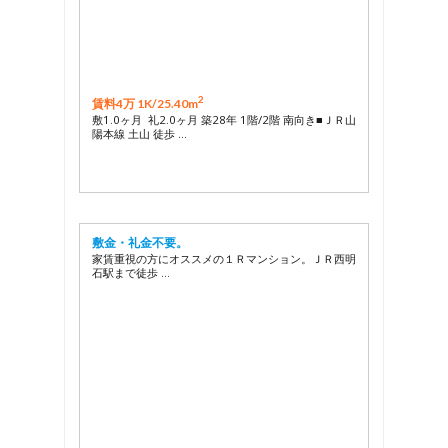
2
賃料4万 1K/
25.40m
敷1.0ヶ月 礼2.0ヶ月 築28年 1階/2階 南向き■ＪＲ山
陽本線 土山 徒歩 …
敷金・礼金不要。
家賃重視の方にオススメの１Ｒマンション。ＪＲ西明
石駅まで徒歩 …