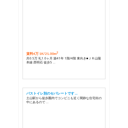
2
賃料4万 1K/
21.00m
共0.5万 礼1.0ヶ月 築41年 1階/4階 東向き■ＪＲ山陽
本線 西明石 徒歩5 …
バストイレ別のセパレートです …
土山駅から徒歩圏内でコンビニも近く閑静な住宅街の
中にあるので …