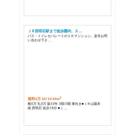
ＪＲ西明石駅まで徒歩圏内、ス …
バス・トイレセパレートの１Ｋマンション。是非お問
い合わせ下さ …
2
賃料4万 1K/
19.44m
敷0万 礼0万 築33年 3階/3階 東向き■ＪＲ山陽本
線 西明石 徒歩18分 ■Ｊ …