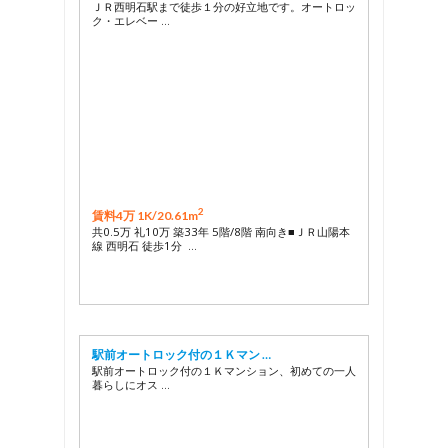
ＪＲ西明石駅まで徒歩１分の好立地です。オートロッ
ク・エレベー …
2
賃料4万 1K/
20.61m
共0.5万 礼10万 築33年 5階/8階 南向き■ＪＲ山陽本
線 西明石 徒歩1分 …
駅前オートロック付の１Ｋマン …
駅前オートロック付の１Ｋマンション、初めての一人
暮らしにオス …