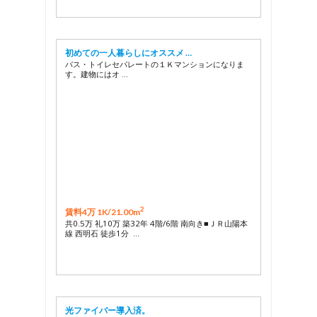
初めての一人暮らしにオススメ …
バス・トイレセパレートの１Ｋマンションになりま
す。建物にはオ …
2
賃料4万 1K/
21.00m
共0.5万 礼10万 築32年 4階/6階 南向き■ＪＲ山陽本
線 西明石 徒歩1分 …
光ファイバー導入済。