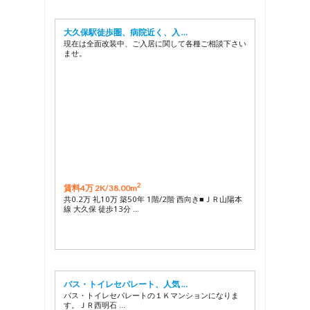
大久保駅徒歩圏、病院近く、入 …
現在は全面改装中、ご入居に関して各種ご相談下さい
ませ。
2
賃料4万 2K/
38.00m
共0.2万 礼10万 築50年 1階/2階 西向き■ＪＲ山陽本
線 大久保 徒歩13分 …
バス・トイレセパレート、人気 …
バス・トイレセパレートの１Ｋマンションになりま
す。ＪＲ西明石 …