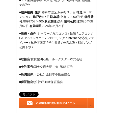
■ＪＲ東海道本線 六甲道 徒歩1分 ■阪神本線 新在家
4
徒歩7分
5
6
■物件概要
住所:
神戸市灘区 永手町３丁目
構造:
RC マ
7
ンション
総戸数:
15戸
駐車場:
空有 20000円/月
物件番
号:
80917574-406
取引態様
:媒介
情報公開日
2026年08
月07日
有効期限
2026年08月21日
■設備・条件
シャワー / ガスコンロ / 給湯 / エアコン /
CATV / バルコニー / フローリング / internet対応光ファ
イバー / 単身者限定 / 学生歓迎 / 公営水道 / 都市ガス /
公共下水 /
■取扱店
:賃貸館明石店 ルークスター株式会社
■免許番号
:国土交通大臣（4）第6847号
■所属団体
:（公社）全日本不動産協会
■保証協会
:(公社)不動産保証協会