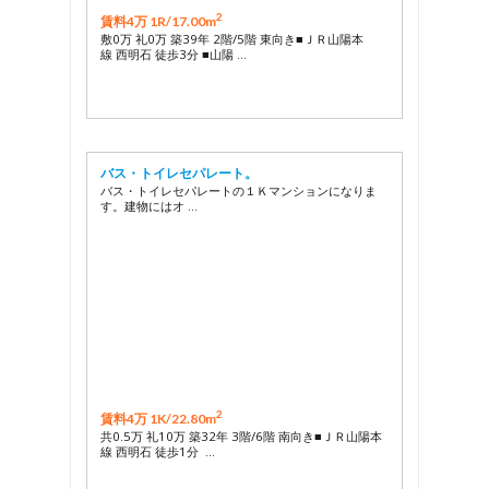
2
賃料4万 1R/
17.00m
敷0万 礼0万 築39年 2階/5階 東向き■ＪＲ山陽本
線 西明石 徒歩3分 ■山陽 …
バス・トイレセパレート。
バス・トイレセパレートの１Ｋマンションになりま
す。建物にはオ …
2
賃料4万 1K/
22.80m
共0.5万 礼10万 築32年 3階/6階 南向き■ＪＲ山陽本
線 西明石 徒歩1分 …