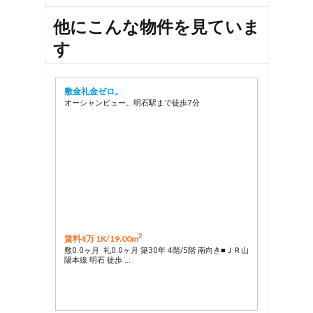
他にこんな物件を見ていま
す
敷金礼金ゼロ。
オーシャンビュー。明石駅まで徒歩7分
2
賃料4万 1K/
19.00m
敷0.0ヶ月 礼0.0ヶ月 築30年 4階/5階 南向き■ＪＲ山
陽本線 明石 徒歩 …