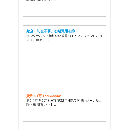
敷金・礼金不要、初期費用を抑 …
インターネット無料使い放題の１Ｋマンションになり
ます。建物に …
2
賃料4.1万 1K/
23.00m
共0.4万 敷0万 礼0万 築32年 4階/5階 西向き■ＪＲ山
陽本線 明石 バス1 …