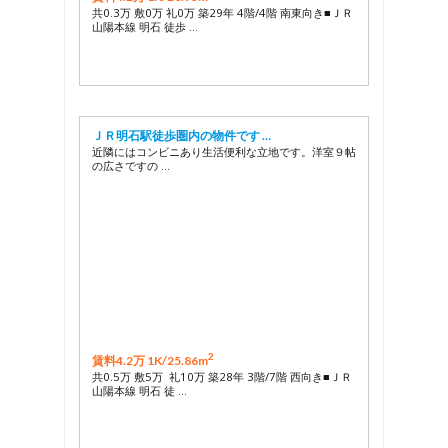
共0.3万 敷0万 礼0万 築29年 4階/4階 南東向き■ＪＲ
山陽本線 明石 徒歩 …
ＪＲ明石駅徒歩圏内の物件です …
近隣にはコンビニあり生活便利な立地です。洋室９帖
の広さですの …
2
賃料4.2万 1K/
25.86m
共0.5万 敷5万 礼10万 築28年 3階/7階 西向き■ＪＲ
山陽本線 明石 徒 …