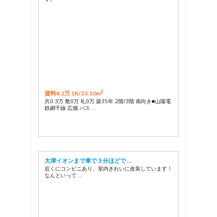
2
賃料4.2万 1K/
23.10m
共0.3万 敷0万 礼0万 築35年 2階/3階 南向き■山陽電
鉄網干線 広畑 バス …
大津イオンまで車で３分ほどで …
近くにコンビニあり、室内きれいに改装しています！
なんといって …