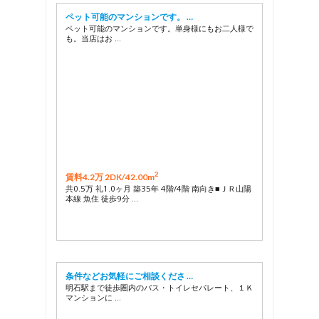
ペット可能のマンションです。 …
ペット可能のマンションです。単身様にもお二人様で
も。当店はお …
2
賃料4.2万 2DK/
42.00m
共0.5万 礼1.0ヶ月 築35年 4階/4階 南向き■ＪＲ山陽
本線 魚住 徒歩9分 …
条件などお気軽にご相談くださ …
明石駅まで徒歩圏内のバス・トイレセパレート、１Ｋ
マンションに …