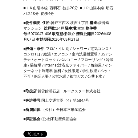
3
■ＪＲ山陽本線 西明石 徒歩20分 ■ＪＲ山陽本線 明石
4
バス10分 徒歩4分
5
6
■物件概要
住所:
神戸市西区 枝吉１丁目
構造:
鉄骨造
7
マンション
総戸数:
24戸
駐車場:
空無
物件番
8
号:
5070047-406
取引態様
:媒介
情報公開日
2026年08
9
月07日
有効期限
2026年08月21日
10
■設備・条件
フロ/トイレ別 / シャワー / 電気コンロ /
11
コンロ1口 / 給湯 / エアコン / 室内洗濯機置場 / BSアン
12
テナ / オートロック / バルコニー / フローリング / 冷蔵
13
庫 / 駐輪場 / internet対応光ファイバー / 角部屋 / イン
14
ターネット利用料 無料 / 女性限定 / 学生歓迎 / ペット
15
不可 / 保証人要 / 公営水道 / 都市ガス / 公共下水 /
16
17
18
■取扱店
:賃貸館明石店 ルークスター株式会社
19
■免許番号
:国土交通大臣（4）第6847号
20
21
■所属団体
:（公社）全日本不動産協会
22
■保証協会
:(公社)不動産保証協会