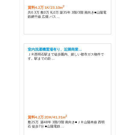
2
賃料4.2万 1K/
23.10m
共0.3万 敷0万 礼0万 築35年 3階/3階 南向き■山陽電
鉄網干線 広畑 バス …
室内洗濯機置場有り、近隣商業 …
ＪＲ西明石駅まで徒歩圏内、嬉しい都市ガス物件で
す。駅までの距 …
2
賃料4.2万 2DK/
41.31m
敷25万 築48年 3階/3階 南向き■ＪＲ山陽本線 西明
石 徒歩7分 ■山陽電鉄 …