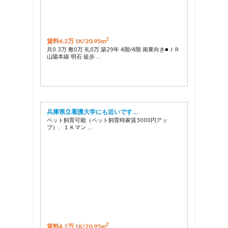
2
賃料4.2万 1K/
20.95m
共0.3万 敷0万 礼0万 築29年 4階/4階 南東向き■ＪＲ
山陽本線 明石 徒歩 …
兵庫県立看護大学にも近いです …
ペット飼育可能（ペット飼育時家賃3000円アッ
プ）、１Ｋマン …
2
賃料4.2万 1K/
20.95m