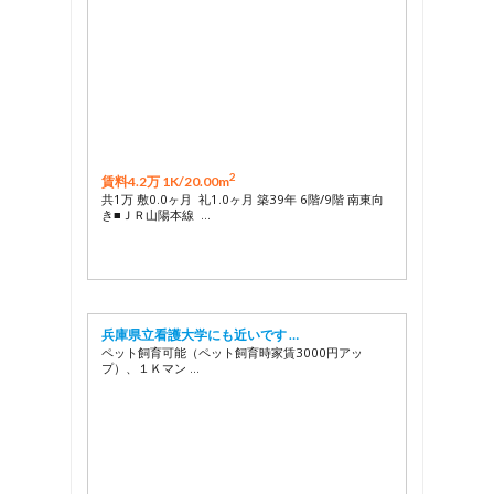
2
賃料4.2万 1K/
20.00m
共1万 敷0.0ヶ月 礼1.0ヶ月 築39年 6階/9階 南東向
き■ＪＲ山陽本線 …
兵庫県立看護大学にも近いです …
ペット飼育可能（ペット飼育時家賃3000円アッ
プ）、１Ｋマン …