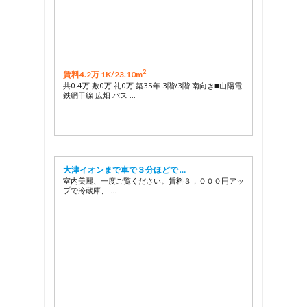
2
賃料4.2万 1K/
23.10m
共0.4万 敷0万 礼0万 築35年 3階/3階 南向き■山陽電
鉄網干線 広畑 バス …
大津イオンまで車で３分ほどで …
室内美麗、一度ご覧ください。賃料３，０００円アッ
プで冷蔵庫、 …