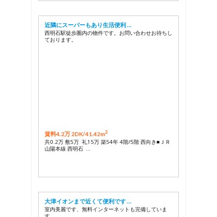
近隣にスーパーもあり生活便利 …
西明石駅徒歩圏内の物件です。お問い合わせお待ちし
ております。
2
賃料4.2万 2DK/
41.42m
共0.2万 敷5万 礼15万 築54年 4階/5階 西向き■ＪＲ
山陽本線 西明石 …
大津イオンまで近くて便利です …
室内美麗です、無料インターネットも完備していま
す。