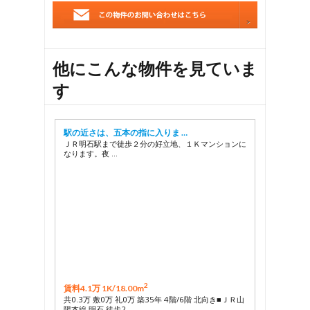
他にこんな物件を見ていま
す
駅の近さは、五本の指に入りま …
ＪＲ明石駅まで徒歩２分の好立地、１Ｋマンションに
なります。夜 …
2
賃料4.1万 1K/
18.00m
共0.3万 敷0万 礼0万 築35年 4階/6階 北向き■ＪＲ山
陽本線 明石 徒歩2 …