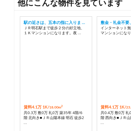
他にこんな物件を見ています
駅の近さは、五本の指に入りま …
敷金・礼金不要
ＪＲ明石駅まで徒歩２分の好立地、
インターネット無
１Ｋマンションになります。夜 …
マンションになり
2
賃料4.1万 1K/
賃料4.1万 1K/
18.00m
23
共0.3万 敷0万 礼0万 築35年 4階/6
共0.4万 敷0万 礼
階 北向き■ＪＲ山陽本線 明石 徒歩2
階 西向き■ＪＲ山
…
…