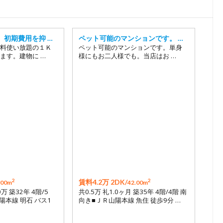
18
19
20
、初期費用を抑 …
ペット可能のマンションです。 …
料使い放題の１Ｋ
ペット可能のマンションです。単身
21
ます。建物に …
様にもお二人様でも。当店はお …
22
23
24
25
26
27
28
29
2
2
賃料4.2万 2DK/
.00m
42.00m
0万 築32年 4階/5
共0.5万 礼1.0ヶ月 築35年 4階/4階 南
陽本線 明石 バス1
向き■ＪＲ山陽本線 魚住 徒歩9分 …