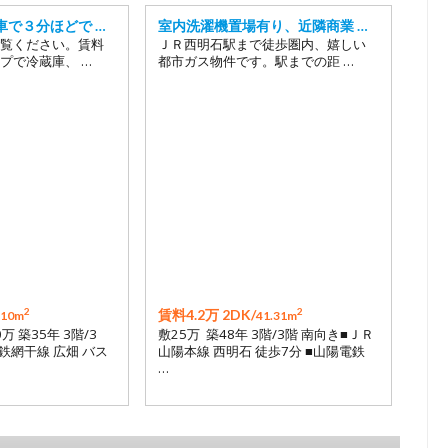
車で３分ほどで …
室内洗濯機置場有り、近隣商業 …
覧ください。賃料
ＪＲ西明石駅まで徒歩圏内、嬉しい
プで冷蔵庫、 …
都市ガス物件です。駅までの距 …
2
2
賃料4.2万 2DK/
.10m
41.31m
0万 築35年 3階/3
敷25万 築48年 3階/3階 南向き■ＪＲ
鉄網干線 広畑 バス
山陽本線 西明石 徒歩7分 ■山陽電鉄
…