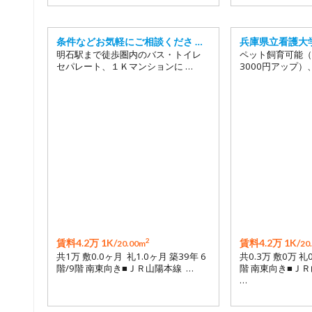
条件などお気軽にご相談くださ …
兵庫県立看護大
明石駅まで徒歩圏内のバス・トイレ
ペット飼育可能（
セパレート、１Ｋマンションに …
3000円アップ）
2
賃料4.2万 1K/
賃料4.2万 1K/
20.00m
20
共1万 敷0.0ヶ月 礼1.0ヶ月 築39年 6
共0.3万 敷0万 礼
階/9階 南東向き■ＪＲ山陽本線 …
階 南東向き■ＪＲ
…