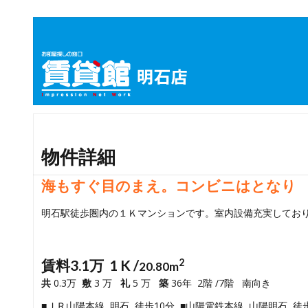
物件詳細
海もすぐ目のまえ。コンビニはとなり
明石駅徒歩圏内の１Ｋマンションです。室内設備充実してお
賃料3.1万 1 K /
2
20.80m
共
0.3万
敷
3 万
礼
5 万
築
36年 2階 /7階 南向き
■ＪＲ山陽本線 明石 徒歩10分 ■山陽電鉄本線 山陽明石 徒