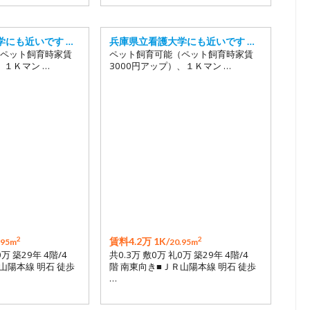
学にも近いです …
兵庫県立看護大学にも近いです …
ペット飼育時家賃
ペット飼育可能（ペット飼育時家賃
、１Ｋマン …
3000円アップ）、１Ｋマン …
2
2
賃料4.2万 1K/
.95m
20.95m
0万 築29年 4階/4
共0.3万 敷0万 礼0万 築29年 4階/4
山陽本線 明石 徒歩
階 南東向き■ＪＲ山陽本線 明石 徒歩
…