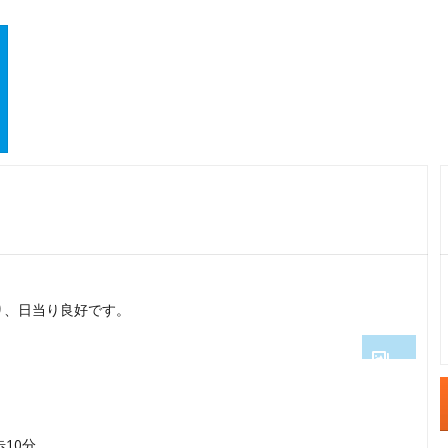
り、日当り良好です。
1
2
歩10分