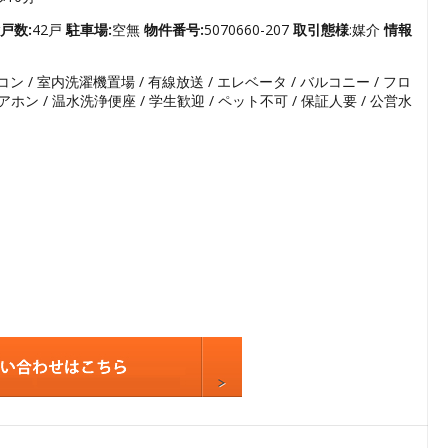
3
4
戸数:
42戸
駐車場:
空無
物件番号:
5070660-207
取引態様
:媒介
情報
5
コン / 室内洗濯機置場 / 有線放送 / エレベータ / バルコニー / フロ
6
Vドアホン / 温水洗浄便座 / 学生歓迎 / ペット不可 / 保証人要 / 公営水
7
8
9
10
11
12
13
14
15
16
17