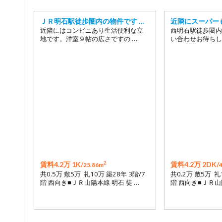
ＪＲ明石駅徒歩圏内の物件です …
近隣にスーパー
近隣にはコンビニあり生活便利な立
西明石駅徒歩圏内
地です。洋室９帖の広さですの …
い合わせお待ちし
2
賃料4.2万 1K/
賃料4.2万 2DK/
25.86m
共0.5万 敷5万 礼10万 築28年 3階/7
共0.2万 敷5万 礼
階 西向き■ＪＲ山陽本線 明石 徒 …
階 西向き■ＪＲ山