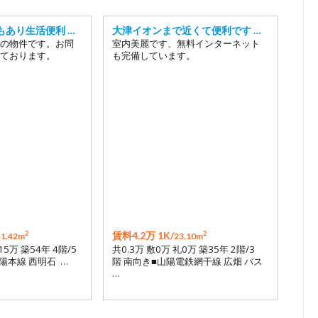
もあり生活便利 …
大津イオンまで近くて便利です …
の物件です。お問
室内美麗です、無料インターネット
ております。
も完備しています。
2
2
賃料4.2万 1K/
41.42m
23.10m
15万 築54年 4階/5
共0.3万 敷0万 礼0万 築35年 2階/3
陽本線 西明石 …
階 南向き■山陽電鉄網干線 広畑 バス
…