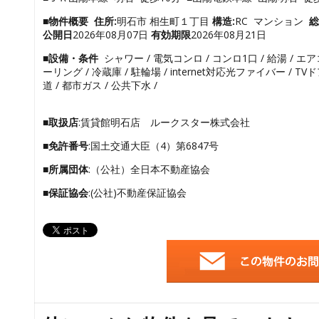
■物件概要
住所:
明石市 相生町１丁目
構造:
RC マンション
総
公開日
2026年08月07日
有効期限
2026年08月21日
■設備・条件
シャワー / 電気コンロ / コンロ1口 / 給湯 / エア
ーリング / 冷蔵庫 / 駐輪場 / internet対応光ファイバー / T
道 / 都市ガス / 公共下水 /
■取扱店
:賃貸館明石店 ルークスター株式会社
■免許番号
:国土交通大臣（4）第6847号
■所属団体
:（公社）全日本不動産協会
■保証協会
:(公社)不動産保証協会