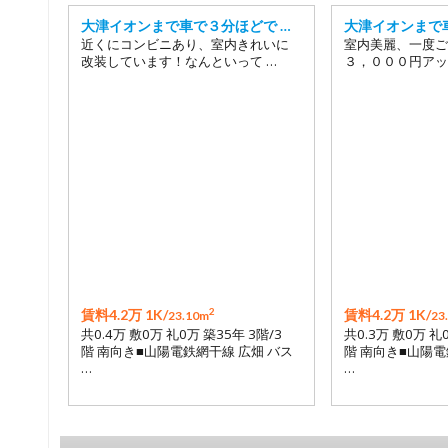
大津イオンまで車で３分ほどで …
大津イオンまで
近くにコンビニあり、室内きれいに
室内美麗、一度ご
改装しています！なんといって …
３，０００円アッ
2
賃料4.2万 1K/
賃料4.2万 1K/
23.10m
23
共0.4万 敷0万 礼0万 築35年 3階/3
共0.3万 敷0万 礼
階 南向き■山陽電鉄網干線 広畑 バス
階 南向き■山陽電
…
…