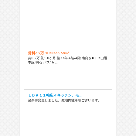
2
賃料6.2万 3LDK/
65.68m
共0.2万 礼1.0ヶ月 築37年 4階/4階 南向き■ＪＲ山陽
本線 明石 バス16 …
ＬＤＫ１１帖広々キッチン。モ …
諸条件変更しました。敷地内駐車場ございます。