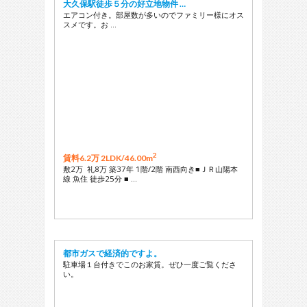
大久保駅徒歩５分の好立地物件 …
エアコン付き。部屋数が多いのでファミリー様にオス
スメです。お …
2
賃料6.2万 2LDK/
46.00m
敷2万 礼8万 築37年 1階/2階 南西向き■ＪＲ山陽本
線 魚住 徒歩25分 ■ …
都市ガスで経済的ですよ。
駐車場１台付きでこのお家賃。ぜひ一度ご覧くださ
い。