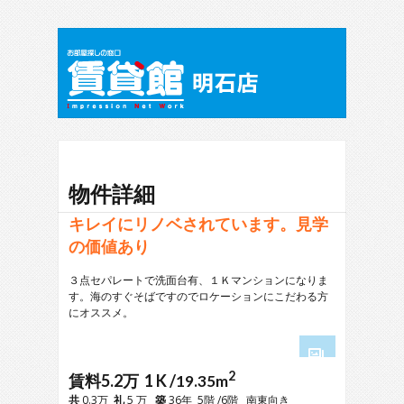
物件詳細
キレイにリノベされています。見学
の価値あり
３点セパレートで洗面台有、１Ｋマンションになりま
す。海のすぐそばですのでロケーションにこだわる方
にオススメ。
2
1
賃料5.2万 1 K /
19.35m
2
共
0.3万
礼
5 万
築
36年 5階 /6階 南東向き