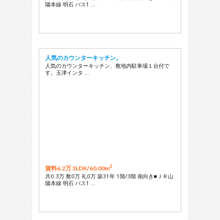
陽本線 明石 バス1 …
人気のカウンターキッチン。
人気のカウンターキッチン、敷地内駐車場１台付で
す。玉津インタ …
2
賃料6.2万 3LDK/
60.00m
共0.3万 敷0万 礼0万 築31年 1階/3階 南向き■ＪＲ山
陽本線 明石 バス1 …