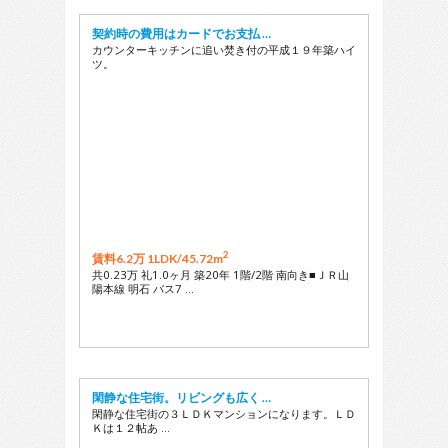
契約時の費用はカードでお支払 …
カウンターキッチンに追い焚き付の平成１９年築ハイ
ツ。
2
賃料6.2万 1LDK/
45.72m
共0.23万 礼1.0ヶ月 築20年 1階/2階 南向き■ＪＲ山
陽本線 明石 バス7 …
閑静な住宅街。リビングも広く …
閑静な住宅街の３ＬＤＫマンションになります。ＬＤ
Ｋは１２帖あ …