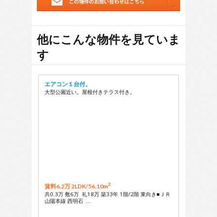
27
28
29
他にこんな物件を見ていま
す
エアコン１台付。
大型公園近い。屋根付きテラス付き。
2
賃料6.2万 2LDK/
56.10m
共0.3万 敷6万 礼18万 築33年 1階/2階 東向き■ＪＲ
山陽本線 西明石 …