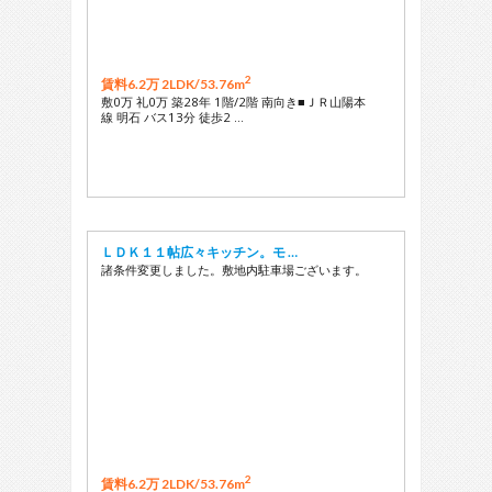
2
賃料6.2万 2LDK/
53.76m
敷0万 礼0万 築28年 1階/2階 南向き■ＪＲ山陽本
線 明石 バス13分 徒歩2 …
ＬＤＫ１１帖広々キッチン。モ …
諸条件変更しました。敷地内駐車場ございます。
2
賃料6.2万 2LDK/
53.76m