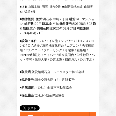
3
■ＪＲ山陽本線 明石 徒歩9分 ■山陽電鉄本線 山陽明
4
石 徒歩9分
5
6
■物件概要
住所:
明石市 中崎２丁目
構造:
RC マンショ
7
ン
総戸数:
20戸
駐車場:
空無
物件番号:
5070583-502
取
8
引態様
:媒介
情報公開日
2026年08月07日
有効期限
9
2026年08月21日
10
■設備・条件
フロ/トイレ別 / シャワー / IHコンロ / コ
11
ンロ1口 / 給湯 / 洗髪洗面化粧台 / エアコン / 洗濯機置
12
場 / バルコニー / フローリング / 冷蔵庫 / 駐輪場 /
13
internet対応光ファイバー / 独立洗面台 / 学生歓迎 / ペ
14
ット不可 / 保証人要 / 公営水道 / 都市ガス / 公共下水 /
15
16
17
■取扱店
:賃貸館明石店 ルークスター株式会社
18
■免許番号
:国土交通大臣（4）第6847号
19
20
■所属団体
:（公社）全日本不動産協会
21
■保証協会
:(公社)不動産保証協会
22
23
24
25
26