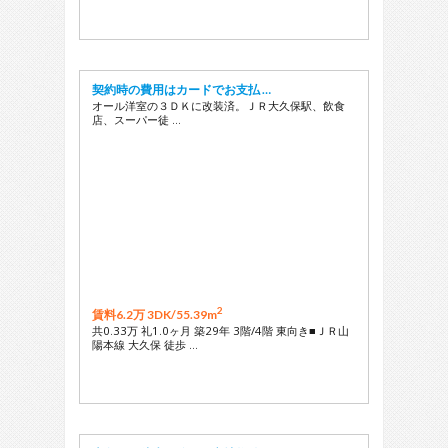
契約時の費用はカードでお支払 …
オール洋室の３ＤＫに改装済。ＪＲ大久保駅、飲食
店、スーパー徒 …
2
賃料6.2万 3DK/
55.39m
共0.33万 礼1.0ヶ月 築29年 3階/4階 東向き■ＪＲ山
陽本線 大久保 徒歩 …