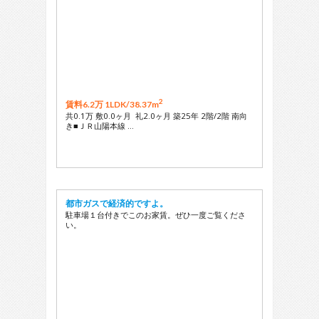
2
賃料6.2万 1LDK/
38.37m
共0.1万 敷0.0ヶ月 礼2.0ヶ月 築25年 2階/2階 南向
き■ＪＲ山陽本線 …
都市ガスで経済的ですよ。
駐車場１台付きでこのお家賃。ぜひ一度ご覧くださ
い。