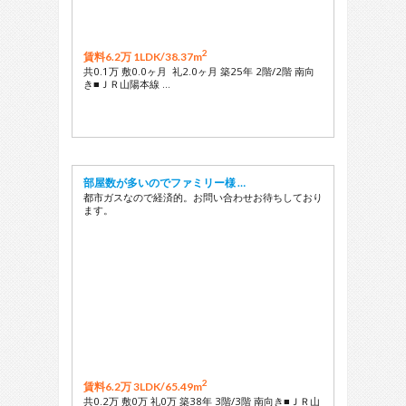
2
賃料6.2万 1LDK/
38.37m
共0.1万 敷0.0ヶ月 礼2.0ヶ月 築25年 2階/2階 南向
き■ＪＲ山陽本線 …
部屋数が多いのでファミリー様 …
都市ガスなので経済的。お問い合わせお待ちしており
ます。
2
賃料6.2万 3LDK/
65.49m
共0.2万 敷0万 礼0万 築38年 3階/3階 南向き■ＪＲ山