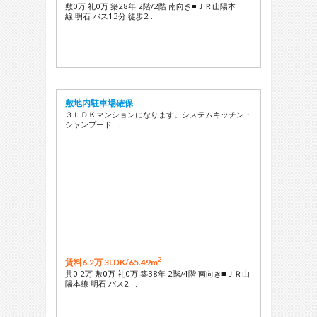
敷0万 礼0万 築28年 2階/2階 南向き■ＪＲ山陽本
線 明石 バス13分 徒歩2 …
敷地内駐車場確保
３ＬＤＫマンションになります。システムキッチン・
シャンプード …
2
賃料6.2万 3LDK/
65.49m
共0.2万 敷0万 礼0万 築38年 2階/4階 南向き■ＪＲ山
陽本線 明石 バス2 …