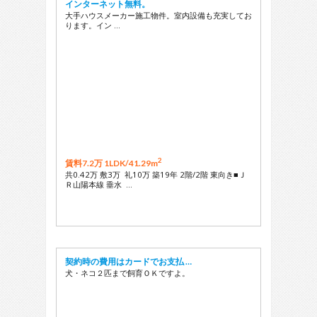
インターネット無料。
大手ハウスメーカー施工物件。室内設備も充実してお
ります。イン …
2
賃料7.2万 1LDK/
41.29m
共0.42万 敷3万 礼10万 築19年 2階/2階 東向き■Ｊ
Ｒ山陽本線 垂水 …
契約時の費用はカードでお支払 …
犬・ネコ２匹まで飼育ＯＫですよ。