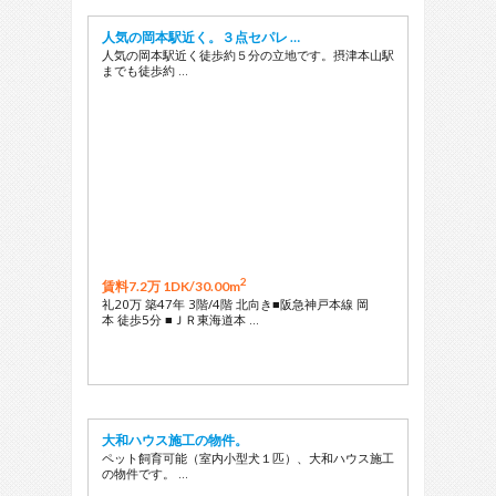
人気の岡本駅近く。３点セパレ …
人気の岡本駅近く徒歩約５分の立地です。摂津本山駅
までも徒歩約 …
2
賃料7.2万 1DK/
30.00m
礼20万 築47年 3階/4階 北向き■阪急神戸本線 岡
本 徒歩5分 ■ＪＲ東海道本 …
大和ハウス施工の物件。
ペット飼育可能（室内小型犬１匹）、大和ハウス施工
の物件です。 …