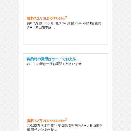
2
賃料7.2万 3LDK/
77.69m
共0.2万 敷0.0ヶ月 礼0.0ヶ月 築29年 2階/3階 南向
き■ＪＲ山陽本線 …
契約時の費用はカードでお支払 …
おこしの際は一度お電話くださいませ
2
賃料7.2万 2LDK/
55.84m
共0.35万 礼9万 築14年 2階/2階 南向き■ＪＲ山陽本
線 舞子 バス6分 徒 …