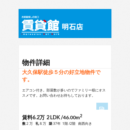
物件詳細
大久保駅徒歩５分の好立地物件で
す。
エアコン付き。部屋数が多いのでファミリー様にオス
スメです。お問い合わせお待ちしております。
2
1
賃料6.2万 2 LDK /
46.00m
2
敷
2 万
礼
8 万
築
37年 1階 /2階 南西向き
3