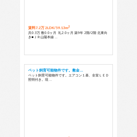
2
賃料7.2万 2LDK/
59.13m
共0.3万 敷0.0ヶ月 礼2.0ヶ月 築9年 2階/2階 北東向
き■ＪＲ山陽本線 …
ペット飼育可能物件です。敷金 …
ペット飼育可能物件です。エアコン１基、全室ＬＥＤ
照明付き。現 …