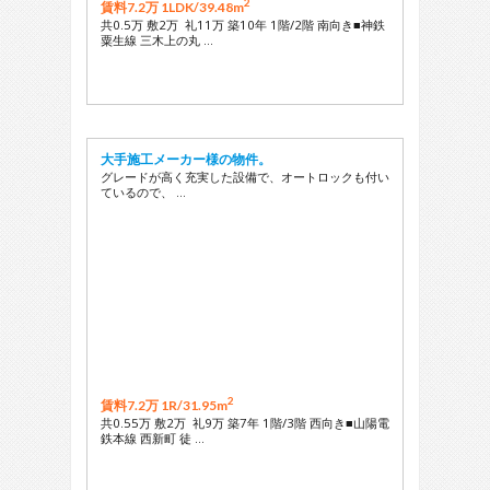
2
賃料7.2万 1LDK/
39.48m
共0.5万 敷2万 礼11万 築10年 1階/2階 南向き■神鉄
粟生線 三木上の丸 …
大手施工メーカー様の物件。
グレードが高く充実した設備で、オートロックも付い
ているので、 …
2
賃料7.2万 1R/
31.95m
共0.55万 敷2万 礼9万 築7年 1階/3階 西向き■山陽電
鉄本線 西新町 徒 …