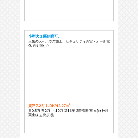
小型犬１匹飼育可。
人気の大和ハウス施工、セキュリティ充実・オール電
化で経済的で …
2
賃料7.2万 1LDK/
42.97m
共0.5万 敷2万 礼10万 築16年 2階/3階 南向き■神鉄
粟生線 恵比須 徒 …