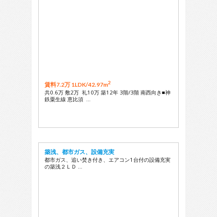
2
賃料7.2万 1LDK/
42.97m
共0.6万 敷2万 礼10万 築12年 3階/3階 南西向き■神
鉄粟生線 恵比須 …
築浅、都市ガス、設備充実
都市ガス、追い焚き付き、エアコン1台付の設備充実
の築浅２ＬＤ …