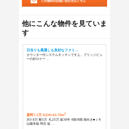
他にこんな物件を見ていま
す
日当りも風通しも良好なファミ …
カウンター付システムキッチンですよ。ブリッジビュ
ーの好ロケー …
2
賃料7.2万 3LDK/
63.70m
共0.8万 敷5万 礼25万 築38年 4階/8階 南向き■ＪＲ
山陽本線 明石 徒 …