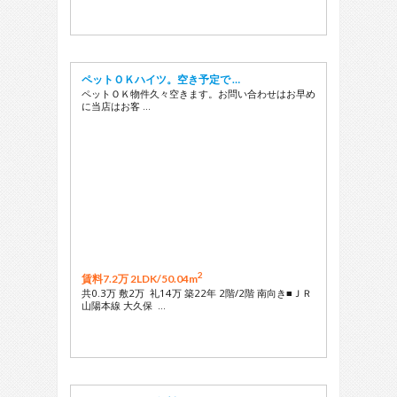
ペットＯＫハイツ。空き予定で …
ペットＯＫ物件久々空きます。お問い合わせはお早め
に当店はお客 …
2
賃料7.2万 2LDK/
50.04m
共0.3万 敷2万 礼14万 築22年 2階/2階 南向き■ＪＲ
山陽本線 大久保 …