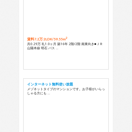
2
賃料7.2万 2LDK/
59.55m
共0.29万 礼1.0ヶ月 築16年 2階/2階 南東向き■ＪＲ
山陽本線 明石 バス …
インターネット無料使い放題
メゾネットタイプのマンションです。お子様がいらっ
しゃる方にも …