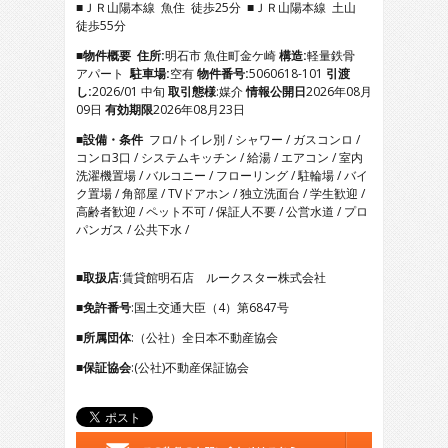
■ＪＲ山陽本線 魚住 徒歩25分 ■ＪＲ山陽本線 土山
4
徒歩55分
5
6
■物件概要
住所:
明石市 魚住町金ケ崎
構造:
軽量鉄骨
7
アパート
駐車場:
空有
物件番号:
5060618-101
引渡
8
し:
2026/01 中旬
取引態様
:媒介
情報公開日
2026年08月
9
09日
有効期限
2026年08月23日
10
■設備・条件
フロ/トイレ別 / シャワー / ガスコンロ /
11
コンロ3口 / システムキッチン / 給湯 / エアコン / 室内
12
洗濯機置場 / バルコニー / フローリング / 駐輪場 / バイ
13
ク置場 / 角部屋 / TVドアホン / 独立洗面台 / 学生歓迎 /
14
高齢者歓迎 / ペット不可 / 保証人不要 / 公営水道 / プロ
15
パンガス / 公共下水 /
16
17
18
■取扱店
:賃貸館明石店 ルークスター株式会社
19
■免許番号
:国土交通大臣（4）第6847号
20
■所属団体
:（公社）全日本不動産協会
■保証協会
:(公社)不動産保証協会