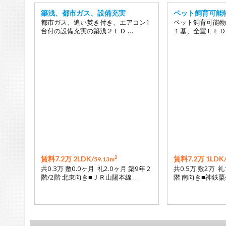
築浅、都市ガス、設備充実
ペット飼育可能
都市ガス、追い焚き付き、エアコン1
ペット飼育可能物
台付の設備充実の築浅２ＬＤ …
１基、全室ＬＥＤ
2
賃料7.2万 2LDK/
賃料7.2万 1LDK
59.13m
共0.3万 敷0.0ヶ月 礼2.0ヶ月 築9年 2
共0.5万 敷2万 礼
階/2階 北東向き■ＪＲ山陽本線 …
階 南向き■神鉄粟