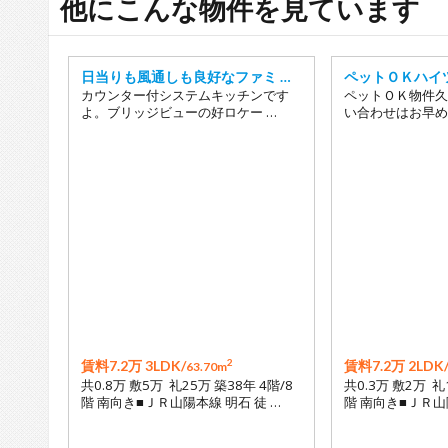
他にこんな物件を見ています
日当りも風通しも良好なファミ …
ペットＯＫハイ
カウンター付システムキッチンです
ペットＯＫ物件久
よ。ブリッジビューの好ロケー …
い合わせはお早め
2
賃料7.2万 3LDK/
賃料7.2万 2LDK
63.70m
共0.8万 敷5万 礼25万 築38年 4階/8
共0.3万 敷2万 礼
階 南向き■ＪＲ山陽本線 明石 徒 …
階 南向き■ＪＲ山