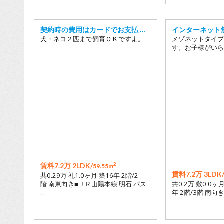
契約時の費用はカードでお支払 …
インターネット
犬・ネコ２匹まで飼育ＯＫですよ。
メゾネットタイプ
す。お子様がいら
2
賃料7.2万 2LDK/
59.55m
賃料7.2万 3LDK
共0.29万 礼1.0ヶ月 築16年 2階/2
階 南東向き■ＪＲ山陽本線 明石 バス
共0.2万 敷0.0ヶ
…
年 2階/3階 南向