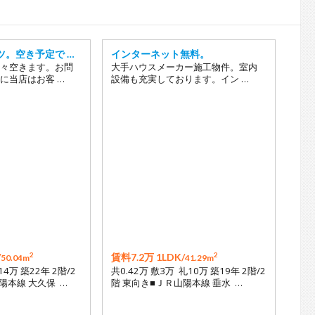
18
19
20
ツ。空き予定で …
インターネット無料。
々空きます。お問
大手ハウスメーカー施工物件。室内
21
に当店はお客 …
設備も充実しております。イン …
22
23
24
25
26
27
28
29
2
2
/
賃料7.2万 1LDK/
50.04m
41.29m
14万 築22年 2階/2
共0.42万 敷3万 礼10万 築19年 2階/2
陽本線 大久保 …
階 東向き■ＪＲ山陽本線 垂水 …