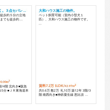
く。３点セパレ …
大和ハウス施工の物件。
徒歩約５分の立地
ペット飼育可能（室内小型犬１
までも徒歩約 …
匹）、大和ハウス施工の物件です。
…
2
30.00m
2
賃料7.2万 1LDK/
3階/4階 北向き■阪急
42.97m
歩5分 ■ＪＲ東海道本
共0.6万 敷2万 礼10万 築12年 3階/3
階 南西向き■神鉄粟生線 恵比須 …