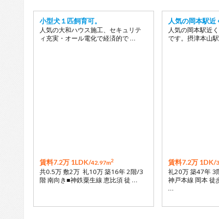
小型犬１匹飼育可。
人気の岡本駅近
人気の大和ハウス施工、セキュリテ
人気の岡本駅近く
ィ充実・オール電化で経済的で …
です。摂津本山駅
2
賃料7.2万 1LDK/
賃料7.2万 1DK/
42.97m
共0.5万 敷2万 礼10万 築16年 2階/3
礼20万 築47年 
階 南向き■神鉄粟生線 恵比須 徒 …
神戸本線 岡本 徒
…