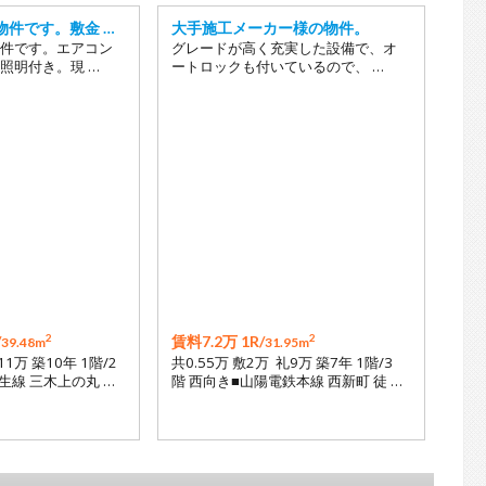
物件です。敷金 …
大手施工メーカー様の物件。
件です。エアコン
グレードが高く充実した設備で、オ
照明付き。現 …
ートロックも付いているので、 …
2
2
/
賃料7.2万 1R/
39.48m
31.95m
11万 築10年 1階/2
共0.55万 敷2万 礼9万 築7年 1階/3
生線 三木上の丸 …
階 西向き■山陽電鉄本線 西新町 徒 …