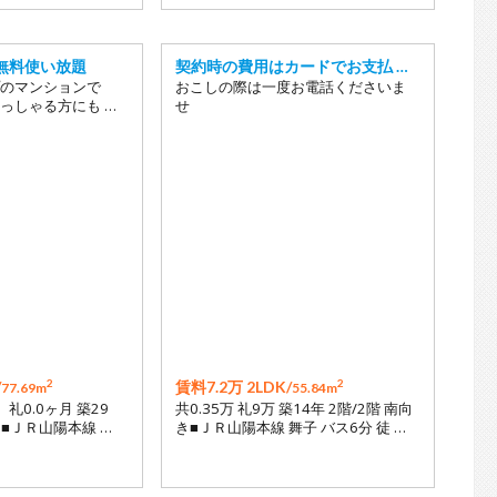
無料使い放題
契約時の費用はカードでお支払 …
のマンションで
おこしの際は一度お電話くださいま
っしゃる方にも …
せ
2
2
/
賃料7.2万 2LDK/
77.69m
55.84m
月 礼0.0ヶ月 築29
共0.35万 礼9万 築14年 2階/2階 南向
き■ＪＲ山陽本線 …
き■ＪＲ山陽本線 舞子 バス6分 徒 …