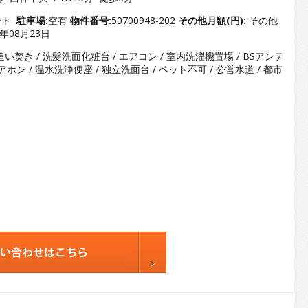
3
4
ート
駐車場:
空有
物件番号:
50700948-202
その他月額(円):
その他
6年08月23日
5
 追い焚き / 洗髪洗面化粧台 / エアコン / 室内洗濯機置場 / BSアンテ
6
TVドアホン / 温水洗浄便座 / 独立洗面台 / ペット不可 / 公営水道 / 都市
7
8
9
10
11
12
13
14
15
16
17