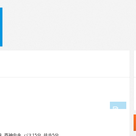
1
2
線 西神中央 バス15分 徒歩5分