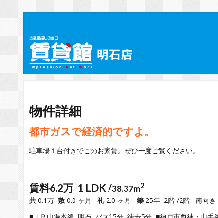
物件詳細
都市ガスで経済的ですよ。
駐車場１台付きでこのお家賃。ぜひ一度ご覧ください。
賃料6.2万 1 LDK /
2
38.37m
共
0.1万
敷
0.0 ヶ月
礼
2.0 ヶ月
築
25年 2階 /2階 南向き
■ＪＲ山陽本線 明石 バス15分 徒歩5分 ■神戸市西神・山手