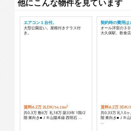
他にこんな物件を見ています
エアコン１台付。
契約時の費用は
大型公園近い。屋根付きテラス付
オール洋室の３Ｄ
き。
大久保駅、飲食店
2
賃料6.2万 2LDK/
賃料6.2万 3DK/
56.10m
共0.3万 敷6万 礼18万 築33年 1階/2
共0.33万 礼1.0ヶ
階 東向き■ＪＲ山陽本線 西明石 …
階 東向き■ＪＲ山
…