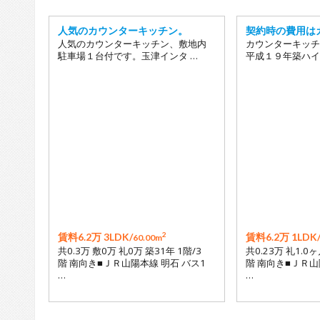
人気のカウンターキッチン。
契約時の費用は
人気のカウンターキッチン、敷地内
カウンターキッチ
駐車場１台付です。玉津インタ …
平成１９年築ハイ
2
賃料6.2万 3LDK/
賃料6.2万 1LDK
60.00m
共0.3万 敷0万 礼0万 築31年 1階/3
共0.23万 礼1.0ヶ
階 南向き■ＪＲ山陽本線 明石 バス1
階 南向き■ＪＲ山
…
…