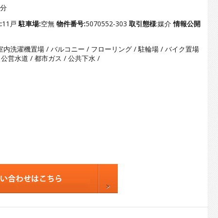
3
9分
4
:
11戸
駐車場:
空無
物件番号:
5070552-303
取引態様
:媒介
情報公開
5
 室内洗濯機置場 / バルコニー / フローリング / 駐輪場 / バイク置場
6
 / 公営水道 / 都市ガス / 公共下水 /
7
8
9
10
11
12
13
14
15
16