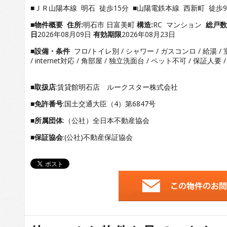
■ＪＲ山陽本線 明石 徒歩15分 ■山陽電鉄本線 西新町 徒歩
■物件概要
住所:
明石市 日富美町
構造:
RC マンション
総戸数
日
2026年08月09日
有効期限
2026年08月23日
■設備・条件
フロ/トイレ別 / シャワー / ガスコンロ / 給湯 /
/ internet対応 / 角部屋 / 独立洗面台 / ペット不可 / 保証人要
■取扱店
:賃貸館明石店 ルークスター株式会社
■免許番号
:国土交通大臣（4）第6847号
■所属団体
:（公社）全日本不動産協会
■保証協会
:(公社)不動産保証協会