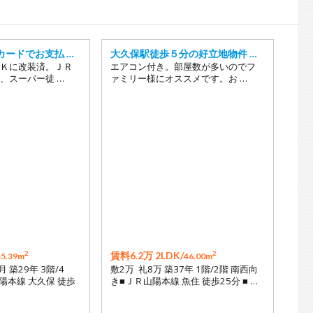
17
18
19
カードでお支払 …
大久保駅徒歩５分の好立地物件 …
20
Ｋに改装済。ＪＲ
エアコン付き。部屋数が多いのでフ
、スーパー徒 …
ァミリー様にオススメです。お …
21
22
23
24
25
26
2
2
賃料6.2万 2LDK/
55.39m
46.00m
月 築29年 3階/4
敷2万 礼8万 築37年 1階/2階 南西向
陽本線 大久保 徒歩
き■ＪＲ山陽本線 魚住 徒歩25分 ■ …