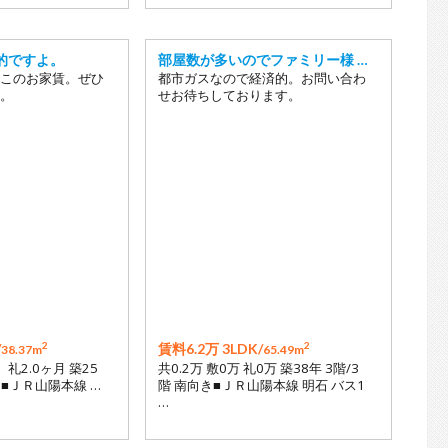
的ですよ。
部屋数が多いのでファミリー様 …
このお家賃。ぜひ
都市ガスなので経済的。お問い合わ
。
せお待ちしております。
2
2
/
賃料6.2万 3LDK/
38.37m
65.49m
月 礼2.0ヶ月 築25
共0.2万 敷0万 礼0万 築38年 3階/3
き■ＪＲ山陽本線 …
階 南向き■ＪＲ山陽本線 明石 バス1
…