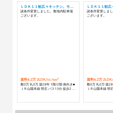
ＬＤＫ１１帖広々キッチン。モ …
ＬＤＫ１１帖広
諸条件変更しました。敷地内駐車場
諸条件変更しまし
ございます。
ございます。
2
賃料6.2万 2LDK/
賃料6.2万 2LDK
53.76m
敷0万 礼0万 築28年 1階/2階 南向き■
敷0万 礼0万 築28
ＪＲ山陽本線 明石 バス13分 徒歩2 …
ＪＲ山陽本線 明石 