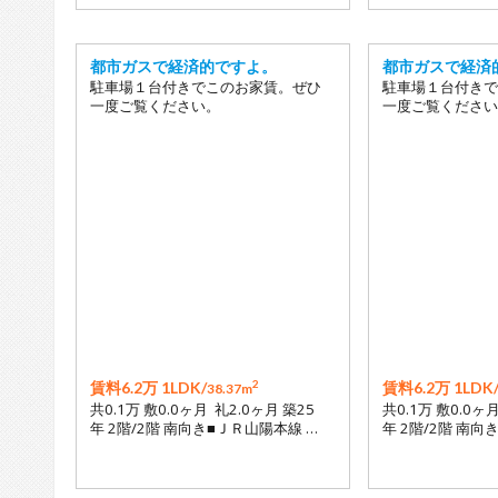
都市ガスで経済的ですよ。
都市ガスで経済
駐車場１台付きでこのお家賃。ぜひ
駐車場１台付きで
一度ご覧ください。
一度ご覧ください
2
賃料6.2万 1LDK/
賃料6.2万 1LDK
38.37m
共0.1万 敷0.0ヶ月 礼2.0ヶ月 築25
共0.1万 敷0.0ヶ
年 2階/2階 南向き■ＪＲ山陽本線 …
年 2階/2階 南向