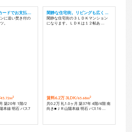
カードでお支払 …
閑静な住宅街。リビングも広く …
ンに追い焚き付の
閑静な住宅街の３ＬＤＫマンション
ツ。
になります。ＬＤＫは１２帖あ …
2
2
/
賃料6.2万 3LDK/
45.72m
65.68m
月 築20年 1階/2
共0.2万 礼1.0ヶ月 築37年 4階/4階 南
陽本線 明石 バス7
向き■ＪＲ山陽本線 明石 バス16 …