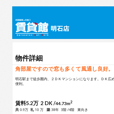
物件詳細
角部屋ですので窓も多くて風通し良好。
明石駅まで徒歩圏内、２ＤＫマンションになります。ＤＫ広
便利。
賃料5.2万 2 DK /
2
44.73m
共
0.9万
礼
10 万
築
38年 3階 /4階 東向き