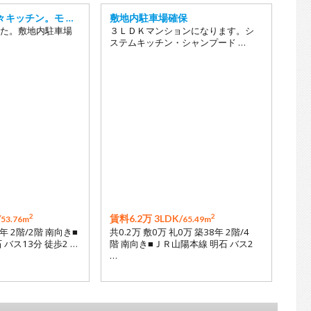
々キッチン。モ …
敷地内駐車場確保
た。敷地内駐車場
３ＬＤＫマンションになります。シ
ステムキッチン・シャンプード …
2
2
/
賃料6.2万 3LDK/
53.76m
65.49m
年 2階/2階 南向き■
共0.2万 敷0万 礼0万 築38年 2階/4
バス13分 徒歩2 …
階 南向き■ＪＲ山陽本線 明石 バス2
…