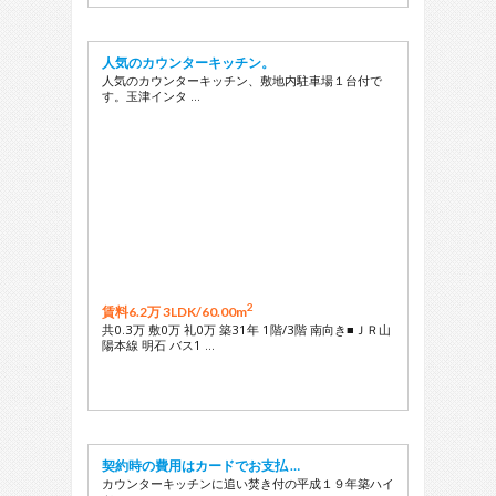
人気のカウンターキッチン。
人気のカウンターキッチン、敷地内駐車場１台付で
す。玉津インタ …
2
賃料6.2万 3LDK/
60.00m
共0.3万 敷0万 礼0万 築31年 1階/3階 南向き■ＪＲ山
陽本線 明石 バス1 …
契約時の費用はカードでお支払 …
カウンターキッチンに追い焚き付の平成１９年築ハイ