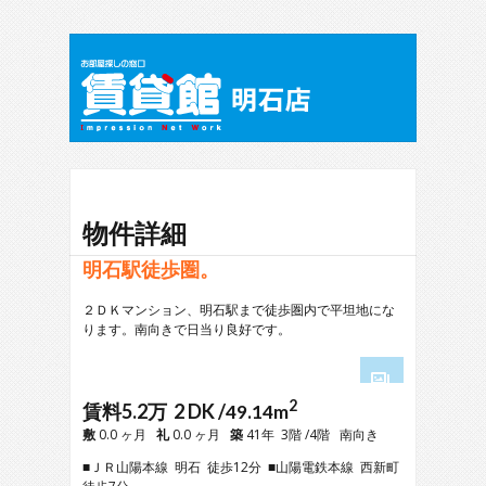
物件詳細
明石駅徒歩圏。
２ＤＫマンション、明石駅まで徒歩圏内で平坦地にな
ります。南向きで日当り良好です。
2
1
賃料5.2万 2 DK /
49.14m
2
敷
0.0 ヶ月
礼
0.0 ヶ月
築
41年 3階 /4階 南向き
3
■ＪＲ山陽本線 明石 徒歩12分 ■山陽電鉄本線 西新町
4