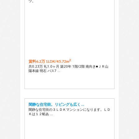
ツ。
2
賃料6.2万 1LDK/
45.72m
共0.23万 礼1.0ヶ月 築20年 1階/2階 南向き■ＪＲ山
陽本線 明石 バス7 …
閑静な住宅街。リビングも広く …
閑静な住宅街の３ＬＤＫマンションになります。ＬＤ
Ｋは１２帖あ …