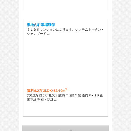
敷地内駐車場確保
３ＬＤＫマンションになります。システムキッチン・
シャンプード …
2
賃料6.2万 3LDK/
65.49m
共0.2万 敷0万 礼0万 築38年 2階/4階 南向き■ＪＲ山
陽本線 明石 バス2 …