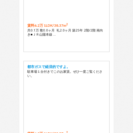
2
賃料6.2万 1LDK/
38.37m
共0.1万 敷0.0ヶ月 礼2.0ヶ月 築25年 2階/2階 南向
き■ＪＲ山陽本線 …
都市ガスで経済的ですよ。
駐車場１台付きでこのお家賃。ぜひ一度ご覧くださ
い。
2