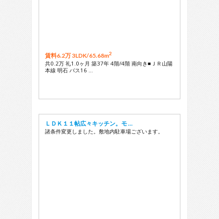
2
賃料6.2万 3LDK/
65.68m
共0.2万 礼1.0ヶ月 築37年 4階/4階 南向き■ＪＲ山陽
本線 明石 バス16 …
ＬＤＫ１１帖広々キッチン。モ …
諸条件変更しました。敷地内駐車場ございます。