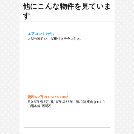
他にこんな物件を見ていま
す
エアコン１台付。
大型公園近い。屋根付きテラス付き。
2
賃料6.2万 2LDK/
56.10m
共0.3万 敷6万 礼18万 築33年 1階/2階 東向き■ＪＲ
山陽本線 西明石 …