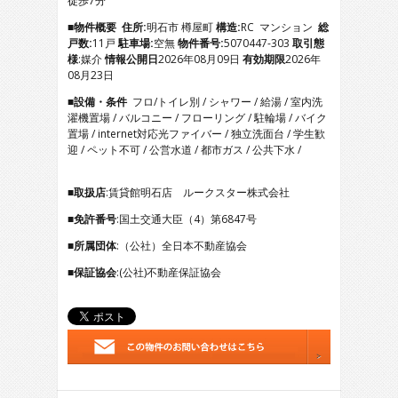
徒歩7分
5
6
■物件概要
住所:
明石市 樽屋町
構造:
RC マンション
総
7
戸数:
11戸
駐車場:
空無
物件番号:
5070447-303
取引態
8
様
:媒介
情報公開日
2026年08月09日
有効期限
2026年
9
08月23日
10
■設備・条件
フロ/トイレ別 / シャワー / 給湯 / 室内洗
11
濯機置場 / バルコニー / フローリング / 駐輪場 / バイク
12
置場 / internet対応光ファイバー / 独立洗面台 / 学生歓
13
迎 / ペット不可 / 公営水道 / 都市ガス / 公共下水 /
14
15
16
■取扱店
:賃貸館明石店 ルークスター株式会社
17
■免許番号
:国土交通大臣（4）第6847号
18
19
■所属団体
:（公社）全日本不動産協会
20
■保証協会
:(公社)不動産保証協会