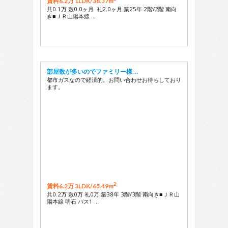
賃料6.2万 1LDK/
38.37m
共0.1万 敷0.0ヶ月 礼2.0ヶ月 築25年 2階/2階 南向
き■ＪＲ山陽本線 …
部屋数が多いのでファミリー様 …
都市ガスなので経済的。お問い合わせお待ちしており
ます。
2
賃料6.2万 3LDK/
65.49m
共0.2万 敷0万 礼0万 築38年 3階/3階 南向き■ＪＲ山
陽本線 明石 バス1 …