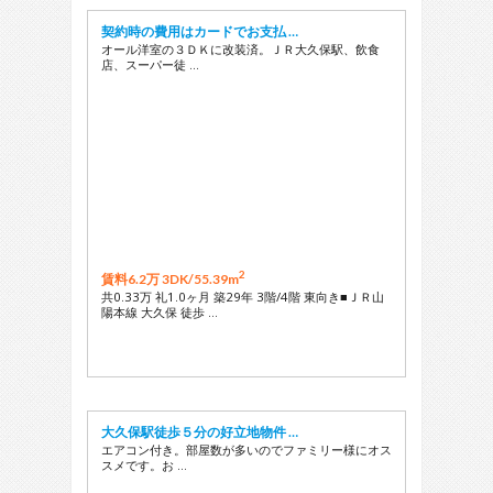
契約時の費用はカードでお支払 …
オール洋室の３ＤＫに改装済。ＪＲ大久保駅、飲食
店、スーパー徒 …
2
賃料6.2万 3DK/
55.39m
共0.33万 礼1.0ヶ月 築29年 3階/4階 東向き■ＪＲ山
陽本線 大久保 徒歩 …
大久保駅徒歩５分の好立地物件 …
エアコン付き。部屋数が多いのでファミリー様にオス
スメです。お …