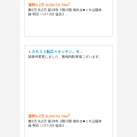
2
賃料6.2万 2LDK/
53.76m
敷0万 礼0万 築28年 1階/2階 南向き■ＪＲ山陽本
線 明石 バス13分 徒歩2 …
ＬＤＫ１１帖広々キッチン。モ …
諸条件変更しました。敷地内駐車場ございます。
2
賃料6.2万 2LDK/
53.76m
敷0万 礼0万 築28年 2階/2階 南向き■ＪＲ山陽本
線 明石 バス13分 徒歩2 …