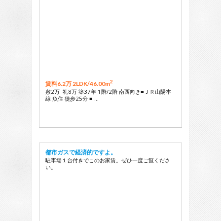
2
賃料6.2万 2LDK/
46.00m
敷2万 礼8万 築37年 1階/2階 南西向き■ＪＲ山陽本
線 魚住 徒歩25分 ■ …
都市ガスで経済的ですよ。
駐車場１台付きでこのお家賃。ぜひ一度ご覧くださ
い。