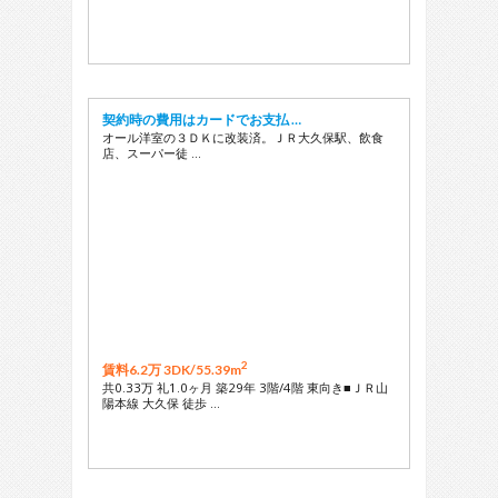
契約時の費用はカードでお支払 …
オール洋室の３ＤＫに改装済。ＪＲ大久保駅、飲食
店、スーパー徒 …
2
賃料6.2万 3DK/
55.39m
共0.33万 礼1.0ヶ月 築29年 3階/4階 東向き■ＪＲ山
陽本線 大久保 徒歩 …