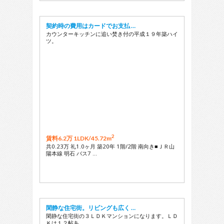
契約時の費用はカードでお支払 …
カウンターキッチンに追い焚き付の平成１９年築ハイ
ツ。
2
賃料6.2万 1LDK/
45.72m
共0.23万 礼1.0ヶ月 築20年 1階/2階 南向き■ＪＲ山
陽本線 明石 バス7 …
閑静な住宅街。リビングも広く …
閑静な住宅街の３ＬＤＫマンションになります。ＬＤ
Ｋは１２帖あ …