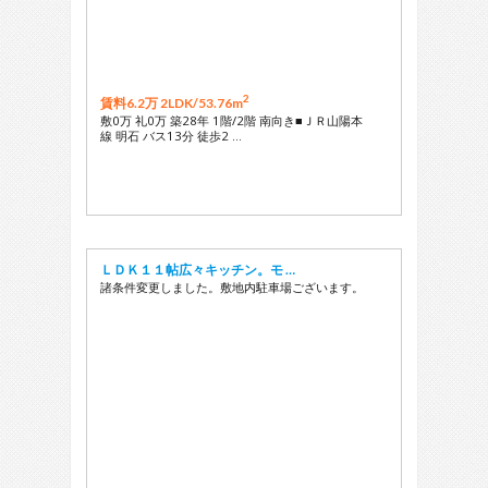
2
賃料6.2万 2LDK/
53.76m
敷0万 礼0万 築28年 1階/2階 南向き■ＪＲ山陽本
線 明石 バス13分 徒歩2 …
ＬＤＫ１１帖広々キッチン。モ …
諸条件変更しました。敷地内駐車場ございます。