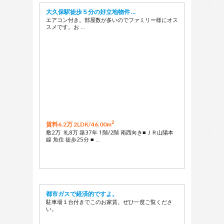
大久保駅徒歩５分の好立地物件 …
エアコン付き。部屋数が多いのでファミリー様にオス
スメです。お …
2
賃料6.2万 2LDK/
46.00m
敷2万 礼8万 築37年 1階/2階 南西向き■ＪＲ山陽本
線 魚住 徒歩25分 ■ …
都市ガスで経済的ですよ。
駐車場１台付きでこのお家賃。ぜひ一度ご覧くださ
い。