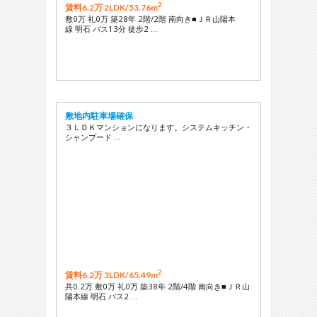
2
賃料6.2万 2LDK/
53.76m
敷0万 礼0万 築28年 2階/2階 南向き■ＪＲ山陽本
線 明石 バス13分 徒歩2 …
敷地内駐車場確保
３ＬＤＫマンションになります。システムキッチン・
シャンプード …
2
賃料6.2万 3LDK/
65.49m
共0.2万 敷0万 礼0万 築38年 2階/4階 南向き■ＪＲ山
陽本線 明石 バス2 …