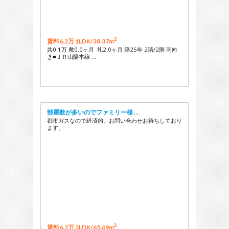
2
賃料6.2万 1LDK/
38.37m
共0.1万 敷0.0ヶ月 礼2.0ヶ月 築25年 2階/2階 南向
き■ＪＲ山陽本線 …
部屋数が多いのでファミリー様 …
都市ガスなので経済的。お問い合わせお待ちしており
ます。
2
賃料6.2万 3LDK/
65.49m