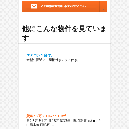
他にこんな物件を見ていま
す
エアコン１台付。
大型公園近い。屋根付きテラス付き。
2
賃料6.2万 2LDK/
56.10m
共0.3万 敷6万 礼18万 築33年 1階/2階 東向き■ＪＲ
山陽本線 西明石 …