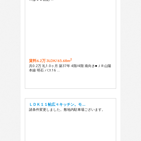
2
賃料6.2万 3LDK/
65.68m
共0.2万 礼1.0ヶ月 築37年 4階/4階 南向き■ＪＲ山陽
本線 明石 バス16 …
ＬＤＫ１１帖広々キッチン。モ …
諸条件変更しました。敷地内駐車場ございます。