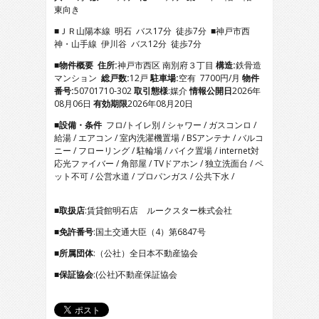
3
東向き
4
■ＪＲ山陽本線 明石 バス17分 徒歩7分 ■神戸市西
5
神・山手線 伊川谷 バス12分 徒歩7分
6
7
■物件概要
住所:
神戸市西区 南別府３丁目
構造:
鉄骨造
8
マンション
総戸数:
12戸
駐車場:
空有 7700円/月
物件
9
番号:
50701710-302
取引態様
:媒介
情報公開日
2026年
10
08月06日
有効期限
2026年08月20日
11
■設備・条件
フロ/トイレ別 / シャワー / ガスコンロ /
12
給湯 / エアコン / 室内洗濯機置場 / BSアンテナ / バルコ
13
ニー / フローリング / 駐輪場 / バイク置場 / internet対
14
応光ファイバー / 角部屋 / TVドアホン / 独立洗面台 / ペ
15
ット不可 / 公営水道 / プロパンガス / 公共下水 /
16
17
■取扱店
:賃貸館明石店 ルークスター株式会社
■免許番号
:国土交通大臣（4）第6847号
■所属団体
:（公社）全日本不動産協会
■保証協会
:(公社)不動産保証協会