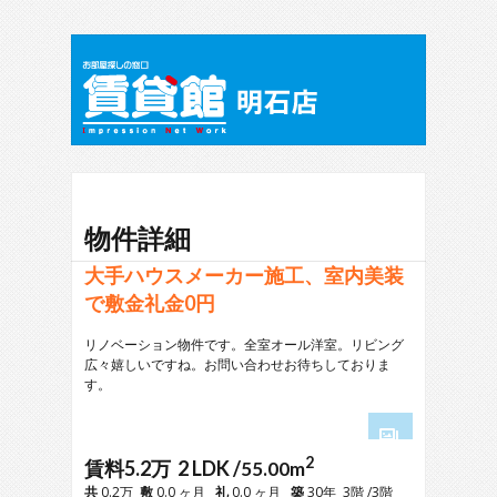
物件詳細
大手ハウスメーカー施工、室内美装
で敷金礼金0円
リノベーション物件です。全室オール洋室。リビング
広々嬉しいですね。お問い合わせお待ちしておりま
す。
2
1
賃料5.2万 2 LDK /
55.00m
2
共
0.2万
敷
0.0 ヶ月
礼
0.0 ヶ月
築
30年 3階 /3階