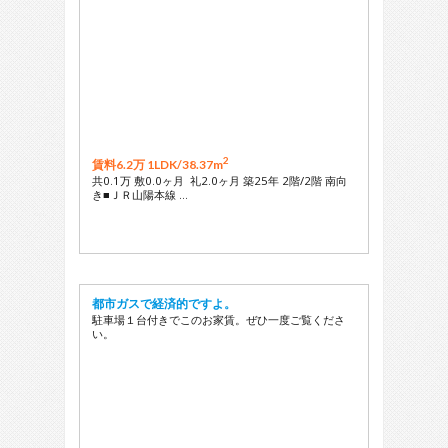
2
賃料6.2万 1LDK/
38.37m
共0.1万 敷0.0ヶ月 礼2.0ヶ月 築25年 2階/2階 南向
き■ＪＲ山陽本線 …
都市ガスで経済的ですよ。
駐車場１台付きでこのお家賃。ぜひ一度ご覧くださ
い。