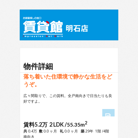
物件詳細
落ち着いた住環境で静かな生活をど
うぞ。
広々間取りで、この賃料。全戸南向きで日当たりも良
好ですよ。
2
1
賃料5.2万 2 LDK /
55.35m
2
共
0.4万
敷
0.0 ヶ月
礼
0.0 ヶ月
築
29年 1階 /4階
3
南向き