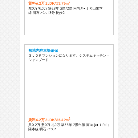
2
賃料6.2万 2LDK/
53.76m
敷0万 礼0万 築28年 2階/2階 南向き■ＪＲ山陽本
線 明石 バス13分 徒歩2 …
敷地内駐車場確保
３ＬＤＫマンションになります。システムキッチン・
シャンプード …
2
賃料6.2万 3LDK/
65.49m
共0.2万 敷0万 礼0万 築38年 2階/4階 南向き■ＪＲ山
陽本線 明石 バス2 …