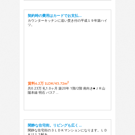
契約時の費用はカードでお支払 …
カウンターキッチンに追い焚き付の平成１９年築ハイ
ツ。
2
賃料6.2万 1LDK/
45.72m
共0.23万 礼1.0ヶ月 築20年 1階/2階 南向き■ＪＲ山
陽本線 明石 バス7 …
閑静な住宅街。リビングも広く …
閑静な住宅街の３ＬＤＫマンションになります。ＬＤ
Ｋは１２帖あ …