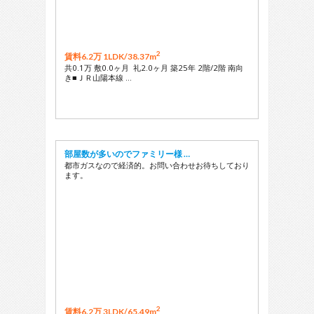
2
賃料6.2万 1LDK/
38.37m
共0.1万 敷0.0ヶ月 礼2.0ヶ月 築25年 2階/2階 南向
き■ＪＲ山陽本線 …
部屋数が多いのでファミリー様 …
都市ガスなので経済的。お問い合わせお待ちしており
ます。
2
賃料6.2万 3LDK/
65.49m