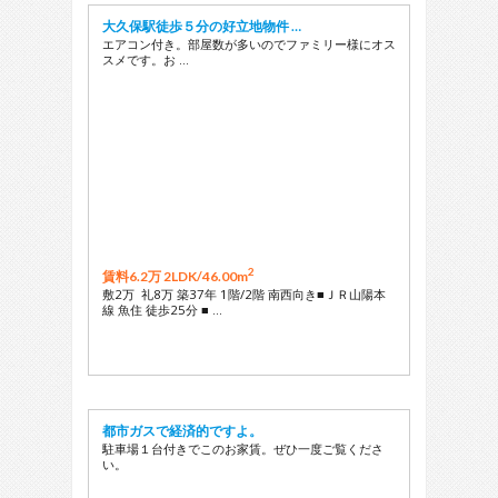
大久保駅徒歩５分の好立地物件 …
エアコン付き。部屋数が多いのでファミリー様にオス
スメです。お …
2
賃料6.2万 2LDK/
46.00m
敷2万 礼8万 築37年 1階/2階 南西向き■ＪＲ山陽本
線 魚住 徒歩25分 ■ …
都市ガスで経済的ですよ。
駐車場１台付きでこのお家賃。ぜひ一度ご覧くださ
い。