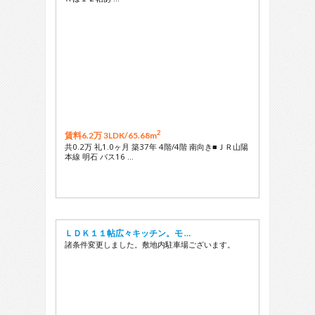
2
賃料6.2万 3LDK/
65.68m
共0.2万 礼1.0ヶ月 築37年 4階/4階 南向き■ＪＲ山陽
本線 明石 バス16 …
ＬＤＫ１１帖広々キッチン。モ …
諸条件変更しました。敷地内駐車場ございます。