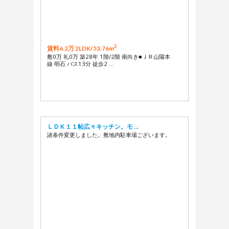
2
賃料6.2万 2LDK/
53.76m
敷0万 礼0万 築28年 1階/2階 南向き■ＪＲ山陽本
線 明石 バス13分 徒歩2 …
ＬＤＫ１１帖広々キッチン。モ …
諸条件変更しました。敷地内駐車場ございます。