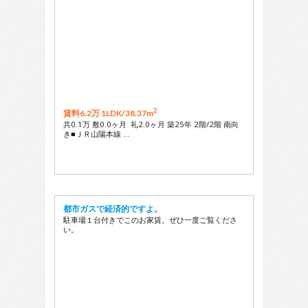
2
賃料6.2万 1LDK/
38.37m
共0.1万 敷0.0ヶ月 礼2.0ヶ月 築25年 2階/2階 南向
き■ＪＲ山陽本線 …
都市ガスで経済的ですよ。
駐車場１台付きでこのお家賃。ぜひ一度ご覧くださ
い。