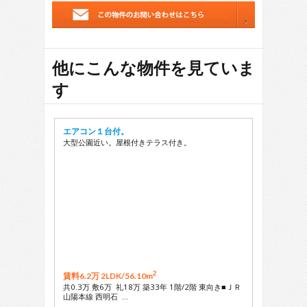
他にこんな物件を見ていま
す
エアコン１台付。
大型公園近い。屋根付きテラス付き。
2
賃料6.2万 2LDK/
56.10m
共0.3万 敷6万 礼18万 築33年 1階/2階 東向き■ＪＲ
山陽本線 西明石 …