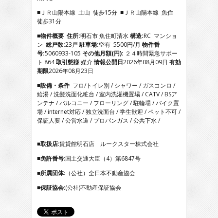
4
■ＪＲ山陽本線 土山 徒歩15分 ■ＪＲ山陽本線 魚住
5
徒歩31分
6
7
■物件概要
住所:
明石市 魚住町清水
構造:
RC マンショ
8
ン
総戸数:
23戸
駐車場:
空有 5500円/月
物件番
9
号:
5060933-105
その他月額(円):
２４時間緊急サポー
10
ト 864
取引態様
:媒介
情報公開日
2026年08月09日
有効
11
期限
2026年08月23日
12
■設備・条件
フロ/トイレ別 / シャワー / ガスコンロ /
13
給湯 / 洗髪洗面化粧台 / 室内洗濯機置場 / CATV / BSア
14
ンテナ / バルコニー / フローリング / 駐輪場 / バイク置
15
場 / internet対応 / 独立洗面台 / 学生歓迎 / ペット不可 /
16
保証人要 / 公営水道 / プロパンガス / 公共下水 /
17
18
19
■取扱店
:賃貸館明石店 ルークスター株式会社
20
■免許番号
:国土交通大臣（4）第6847号
■所属団体
:（公社）全日本不動産協会
■保証協会
:(公社)不動産保証協会