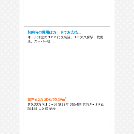
契約時の費用はカードでお支払 …
オール洋室の３ＤＫに改装済。ＪＲ大久保駅、飲食
店、スーパー徒 …
2
賃料6.2万 3DK/
55.39m
共0.33万 礼1.0ヶ月 築29年 3階/4階 東向き■ＪＲ山
陽本線 大久保 徒歩 …