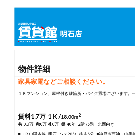
物件詳細
家具家電などご相談ください。
１Ｋマンション、屋根付き駐輪所・バイク置場ございます。
賃料1.7万 1 K /
2
18.00m
共
0.3万
敷
0万
礼
0万
築
40年 2階 /5階 北西向き
■ＪＲ山陽本線 明石 バス20分 徒歩5分 ■神戸市西神・山手