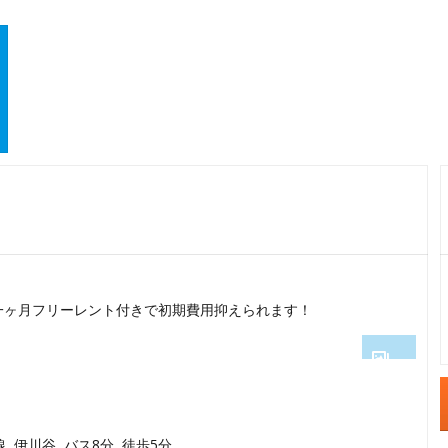
一ヶ月フリーレント付きで初期費用抑えられます！
1
2
線 伊川谷 バス8分 徒歩5分