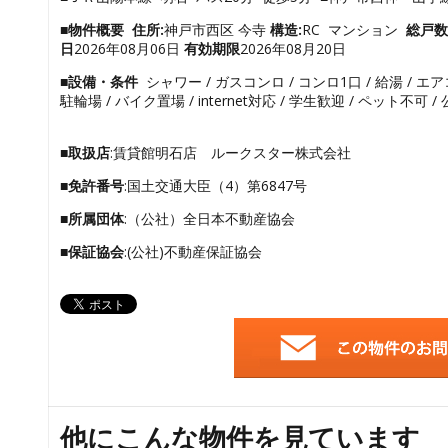
■物件概要
住所:
神戸市西区 今寺
構造:
RC マンション
総戸数
日
2026年08月06日
有効期限
2026年08月20日
■設備・条件
シャワー / ガスコンロ / コンロ1口 / 給湯 / エア
駐輪場 / バイク置場 / internet対応 / 学生歓迎 / ペット不可 
■取扱店
:賃貸館明石店 ルークスター株式会社
■免許番号
:国土交通大臣（4）第6847号
■所属団体
:（公社）全日本不動産協会
■保証協会
:(公社)不動産保証協会
他にこんな物件を見ています