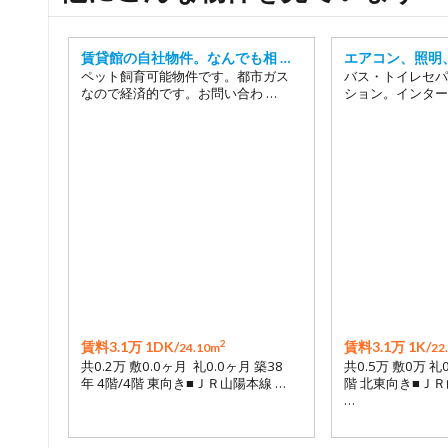
賃貸館の自社物件。なんでも相 …
エアコン、照明、
ペット飼育可能物件です。都市ガス
バス・トイレセパ
なので経済的です。お問い合わ …
ション。インター
2
賃料3.1万 1DK/
賃料3.1万 1K/
24.10m
22
共0.2万 敷0.0ヶ月 礼0.0ヶ月 築38
共0.5万 敷0万 礼
年 4階/4階 東向き■ＪＲ山陽本線 …
階 北東向き■ＪＲ
…