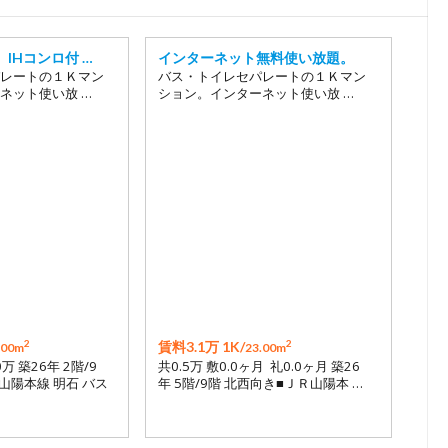
18
19
IHコンロ付 …
インターネット無料使い放題。
20
レートの１Ｋマン
バス・トイレセパレートの１Ｋマン
ネット使い放 …
ション。インターネット使い放 …
21
22
23
24
25
26
27
28
2
2
賃料3.1万 1K/
.00m
23.00m
29
0万 築26年 2階/9
共0.5万 敷0.0ヶ月 礼0.0ヶ月 築26
山陽本線 明石 バス
年 5階/9階 北西向き■ＪＲ山陽本 …