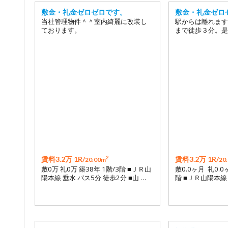
敷金・礼金ゼロゼロです。
敷金・礼金ゼロ
当社管理物件＾＾室内綺麗に改装し
駅からは離れます
ております。
まで徒歩３分。是
2
賃料3.2万 1R/
賃料3.2万 1R/
20.00m
20
敷0万 礼0万 築38年 1階/3階 ■ＪＲ山
敷0.0ヶ月 礼0.0
陽本線 垂水 バス5分 徒歩2分 ■山 …
階 ■ＪＲ山陽本線 