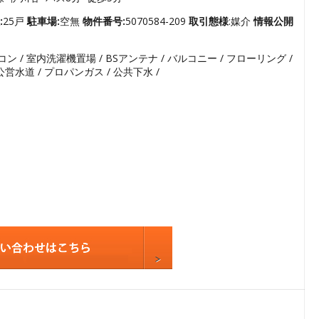
3
4
:
25戸
駐車場:
空無
物件番号:
5070584-209
取引態様
:媒介
情報公開
5
コン / 室内洗濯機置場 / BSアンテナ / バルコニー / フローリング /
6
/ 公営水道 / プロパンガス / 公共下水 /
7
8
9
10
11
12
13
14
15
16
17