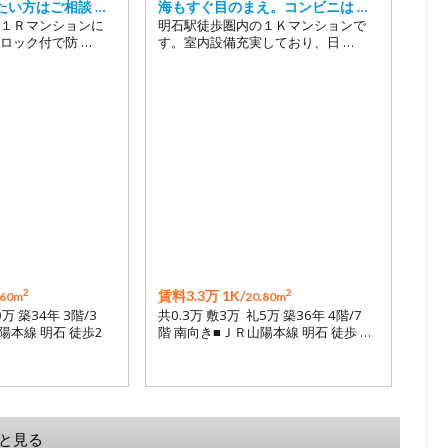
たい方はご相談 …
海もすぐ目のまえ。コンビニは …
１Ｒマンションに
明石駅徒歩圏内の１Ｋマンションで
ロック付で防 …
す。室内設備充実しており、日 …
2
2
賃料3.3万 1K/
.60m
20.80m
0万 築34年 3階/3
共0.3万 敷3万 礼5万 築36年 4階/7
陽本線 明石 徒歩2
階 南向き■ＪＲ山陽本線 明石 徒歩 …
と見る