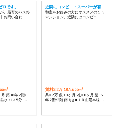
ゼロです。
近隣にコンビニ・スーパーが有 …
が、最寄のバス停
和室をお好みの方にオススメの１Ｋ
非お問い合わ …
マンション、近隣にはコンビニ …
2
2
賃料3.2万 1R/
.00m
18.20m
ヶ月 築38年 2階/3
共0.2万 敷0.0ヶ月 礼0.0ヶ月 築36
垂水 バス5分 …
年 2階/3階 南向き■ＪＲ山陽本線 …