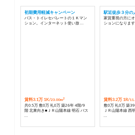
初期費用軽減キャンペーン
駅近徒歩３分の
バス・トイレセパレートの１Ｋマン
家賃重視の方にオ
ション。インターネット使い放 …
ションになります
2
賃料3.1万 1K/
賃料3.2万 1R/
23.00m
11
共0.5万 敷0万 礼0万 築26年 4階/9
敷0万 礼0万 築39
階 北東向き■ＪＲ山陽本線 明石 バス
ＪＲ山陽本線 西明
…
…