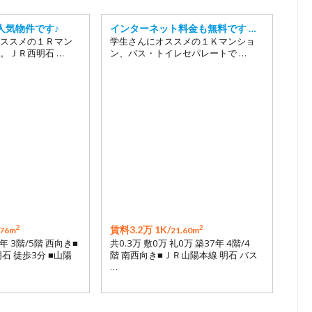
人気物件です♪
インターネット料金も無料です …
ススメの１Ｒマン
学生さんにオススメの１Ｋマンショ
。ＪＲ西明石 …
ン、バス・トイレセパレートで …
2
2
賃料3.2万 1K/
.76m
21.60m
年 3階/5階 西向き■
共0.3万 敷0万 礼0万 築37年 4階/4
石 徒歩3分 ■山陽
階 南西向き■ＪＲ山陽本線 明石 バス
…