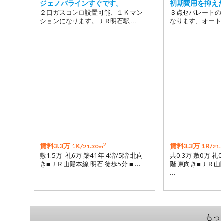
ジェノバラインすぐです。
初期費用を抑え
２口ガスコンロ設置可能、１Ｋマン
３点セパレートの
ションになります。ＪＲ明石駅 …
なります、オート
2
賃料3.3万 1K/
賃料3.3万 1R/
21.30m
21
敷1.5万 礼6万 築41年 4階/5階 北向
共0.3万 敷0万 礼
き■ＪＲ山陽本線 明石 徒歩5分 ■ …
階 東向き■ＪＲ山
…
もっ