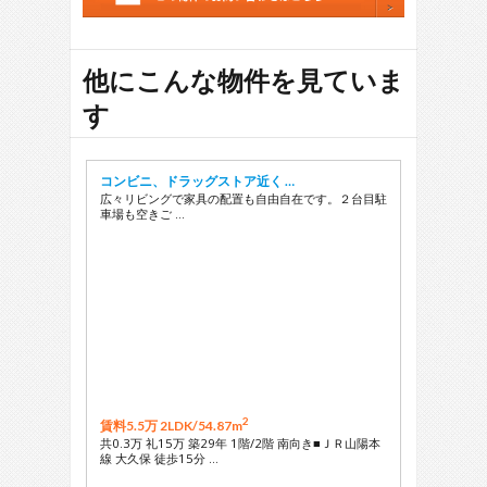
他にこんな物件を見ていま
す
コンビニ、ドラッグストア近く …
広々リビングで家具の配置も自由自在です。２台目駐
車場も空きご …
2
賃料5.5万 2LDK/
54.87m
共0.3万 礼15万 築29年 1階/2階 南向き■ＪＲ山陽本
線 大久保 徒歩15分 …