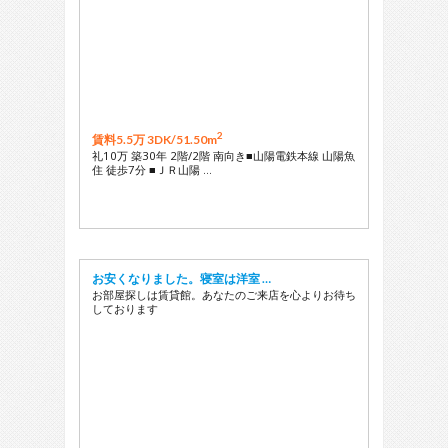
2
賃料5.5万 3DK/
51.50m
礼10万 築30年 2階/2階 南向き■山陽電鉄本線 山陽魚
住 徒歩7分 ■ＪＲ山陽 …
お安くなりました。寝室は洋室 …
お部屋探しは賃貸館。あなたのご来店を心よりお待ち
しております