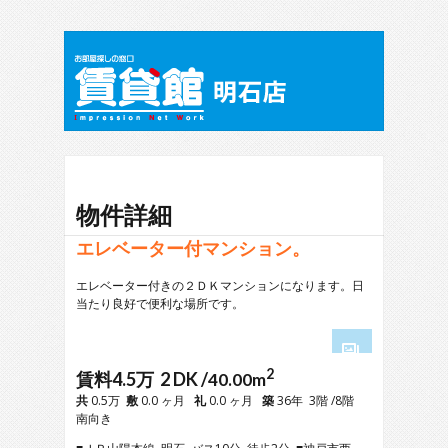
物件詳細
エレベーター付マンション。
エレベーター付きの２ＤＫマンションになります。日
当たり良好で便利な場所です。
2
1
賃料4.5万 2 DK /
40.00m
2
共
0.5万
敷
0.0 ヶ月
礼
0.0 ヶ月
築
36年 3階 /8階
3
南向き
4