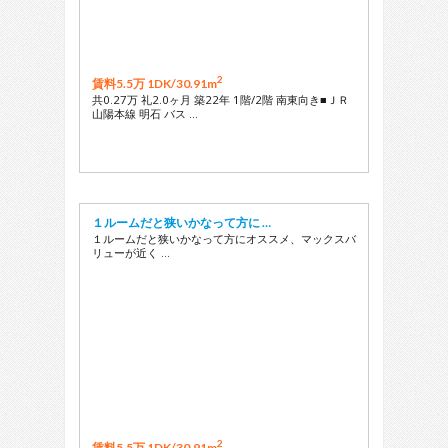
2
賃料5.5万 1DK/
30.91m
共0.27万 礼2.0ヶ月 築22年 1階/2階 南東向き■ＪＲ
山陽本線 明石 バス …
１ルームだと狭いかなって方に …
１ルームだと狭いかなって方にオススメ、マックスバ
リューが近く …
2
賃料5.5万 1DK/
30.91m