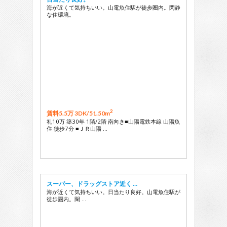
海が近くて気持ちいい。山電魚住駅が徒歩圏内。閑静
な住環境。
2
賃料5.5万 3DK/
51.50m
礼10万 築30年 1階/2階 南向き■山陽電鉄本線 山陽魚
住 徒歩7分 ■ＪＲ山陽 …
スーパー、ドラッグストア近く …
海が近くて気持ちいい。日当たり良好。山電魚住駅が
徒歩圏内。閑 …