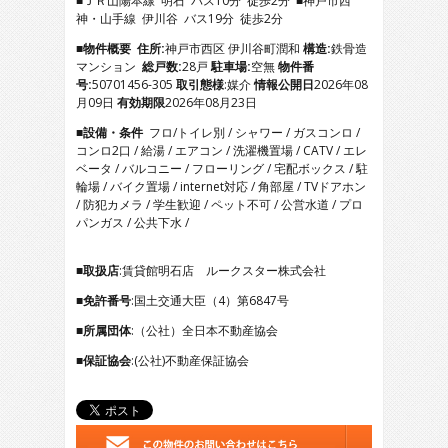
■ＪＲ山陽本線 明石 バス10分 徒歩2分 ■神戸市西
5
神・山手線 伊川谷 バス19分 徒歩2分
6
7
■物件概要
住所:
神戸市西区 伊川谷町潤和
構造:
鉄骨造
8
マンション
総戸数:
28戸
駐車場:
空無
物件番
9
号:
50701456-305
取引態様
:媒介
情報公開日
2026年08
10
月09日
有効期限
2026年08月23日
11
■設備・条件
フロ/トイレ別 / シャワー / ガスコンロ /
12
コンロ2口 / 給湯 / エアコン / 洗濯機置場 / CATV / エレ
13
ベータ / バルコニー / フローリング / 宅配ボックス / 駐
14
輪場 / バイク置場 / internet対応 / 角部屋 / TVドアホン
15
/ 防犯カメラ / 学生歓迎 / ペット不可 / 公営水道 / プロ
16
パンガス / 公共下水 /
17
■取扱店
:賃貸館明石店 ルークスター株式会社
■免許番号
:国土交通大臣（4）第6847号
■所属団体
:（公社）全日本不動産協会
■保証協会
:(公社)不動産保証協会