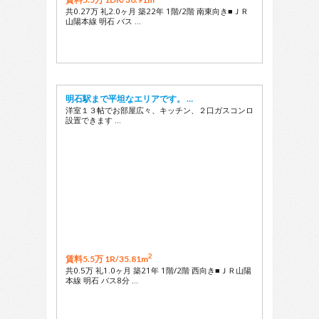
共0.27万 礼2.0ヶ月 築22年 1階/2階 南東向き■ＪＲ
山陽本線 明石 バス …
明石駅まで平坦なエリアです。 …
洋室１３帖でお部屋広々、キッチン、２口ガスコンロ
設置できます …
2
賃料5.5万 1R/
35.81m
共0.5万 礼1.0ヶ月 築21年 1階/2階 西向き■ＪＲ山陽
本線 明石 バス8分 …