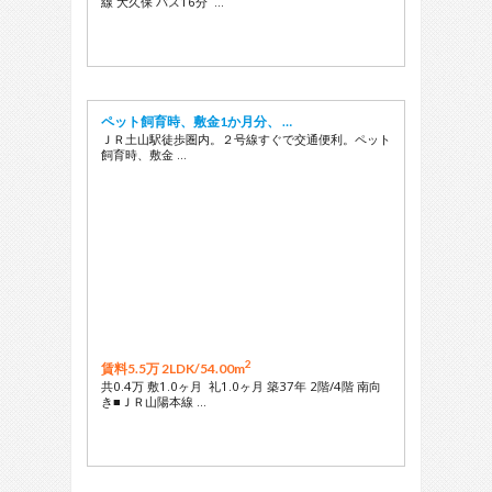
線 大久保 バス16分 …
ペット飼育時、敷金1か月分、 …
ＪＲ土山駅徒歩圏内。２号線すぐで交通便利。ペット
飼育時、敷金 …
2
賃料5.5万 2LDK/
54.00m
共0.4万 敷1.0ヶ月 礼1.0ヶ月 築37年 2階/4階 南向
き■ＪＲ山陽本線 …