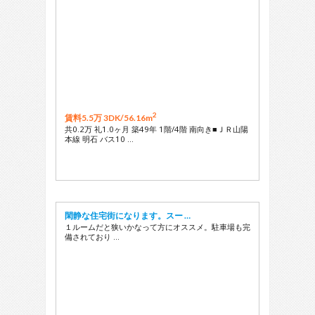
2
賃料5.5万 3DK/
56.16m
共0.2万 礼1.0ヶ月 築49年 1階/4階 南向き■ＪＲ山陽
本線 明石 バス10 …
閑静な住宅街になります。スー …
１ルームだと狭いかなって方にオススメ。駐車場も完
備されており …