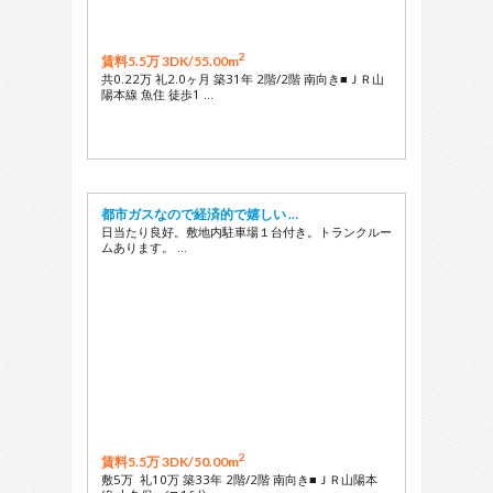
2
賃料5.5万 3DK/
55.00m
共0.22万 礼2.0ヶ月 築31年 2階/2階 南向き■ＪＲ山
陽本線 魚住 徒歩1 …
都市ガスなので経済的で嬉しい …
日当たり良好。敷地内駐車場１台付き。トランクルー
ムあります。 …
2
賃料5.5万 3DK/
50.00m
敷5万 礼10万 築33年 2階/2階 南向き■ＪＲ山陽本