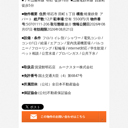
■ＪＲ山陽本線 明石 徒歩18分 ■山陽電鉄本線 西新町
4
徒歩5分
5
6
■物件概要
住所:
明石市 田町１丁目
構造:
軽量鉄骨 ア
7
パート
総戸数:
12戸
駐車場:
空有 5500円/月
物件番
8
号:
50701111-206
取引態様
:媒介
情報公開日
2026年08
9
月07日
有効期限
2026年08月21日
10
■設備・条件
フロ/トイレ別 / シャワー / 電気コンロ /
11
コンロ1口 / 給湯 / エアコン / 室内洗濯機置場 / バルコ
12
ニー / フローリング / 駐輪場 / internet対応 / 学生歓迎 /
13
ペット相談 / 公営水道 / プロパンガス / 公共下水 /
14
15
16
■取扱店
:賃貸館明石店 ルークスター株式会社
17
■免許番号
:国土交通大臣（4）第6847号
18
19
■所属団体
:（公社）全日本不動産協会
20
21
■保証協会
:(公社)不動産保証協会