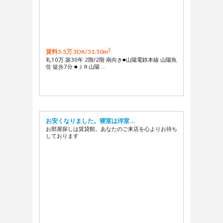
2
賃料5.5万 3DK/
51.50m
礼10万 築30年 2階/2階 南向き■山陽電鉄本線 山陽魚
住 徒歩7分 ■ＪＲ山陽 …
お安くなりました。寝室は洋室 …
お部屋探しは賃貸館。あなたのご来店を心よりお待ち
しております