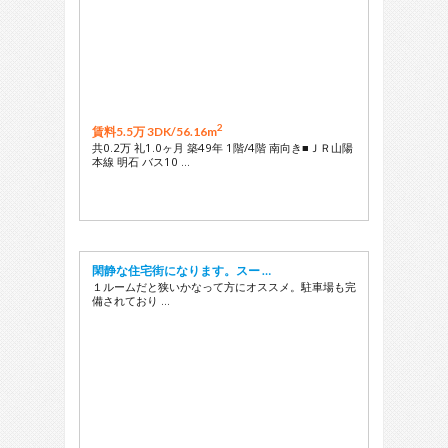
2
賃料5.5万 3DK/
56.16m
共0.2万 礼1.0ヶ月 築49年 1階/4階 南向き■ＪＲ山陽
本線 明石 バス10 …
閑静な住宅街になります。スー …
１ルームだと狭いかなって方にオススメ。駐車場も完
備されており …