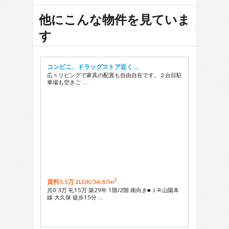
他にこんな物件を見ていま
す
コンビニ、ドラッグストア近く …
広々リビングで家具の配置も自由自在です。２台目駐
車場も空きご …
2
賃料5.5万 2LDK/
54.87m
共0.3万 礼15万 築29年 1階/2階 南向き■ＪＲ山陽本
線 大久保 徒歩15分 …