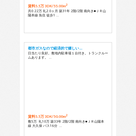
2
賃料5.5万 3DK/
55.00m
共0.22万 礼2.0ヶ月 築31年 2階/2階 南向き■ＪＲ山
陽本線 魚住 徒歩1 …
都市ガスなので経済的で嬉しい …
日当たり良好。敷地内駐車場１台付き。トランクルー
ムあります。 …
2
賃料5.5万 3DK/
50.00m
敷5万 礼10万 築33年 2階/2階 南向き■ＪＲ山陽本
線 大久保 バス16分 …