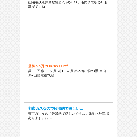
山陽電鉄江井島駅徒歩7分の2DK。南向きで明るいお
部屋ですね
2
賃料5.5万 2DK/
45.00m
共0.5万 敷0.0ヶ月 礼1.0ヶ月 築27年 3階/3階 南向
き■山陽電鉄本線 …
都市ガスなので経済的で嬉しい …
都市ガスなので経済的で嬉しいですね。敷地内駐車場
あります。お …