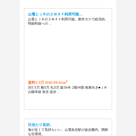
山電とＪＲの２ＷＡＹ利用可能 …
山電とＪＲの２ＷＡＹ利用可能。都市ガスで経済的。
明姫幹線への …
2
賃料5.5万 2DK/
49.41m
共0.5万 敷0万 礼0万 築36年 2階/4階 南東向き■ＪＲ
山陽本線 魚住 徒歩 …
日当たり良好。
海が近くて気持ちいい。山電魚住駅が徒歩圏内。閑静
な住環境。