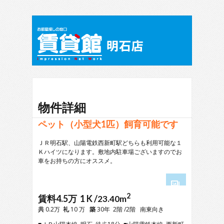
物件詳細
ペット（小型犬1匹）飼育可能です
ＪＲ明石駅、山陽電鉄西新町駅どちらも利用可能な１
Ｋハイツになります。敷地内駐車場ございますのでお
車をお持ちの方にオススメ。
2
1
賃料4.5万 1 K /
23.40m
2
共
0.2万
礼
10 万
築
30年 2階 /2階 南東向き
3