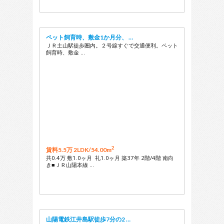
ペット飼育時、敷金1か月分、 …
ＪＲ土山駅徒歩圏内。２号線すぐで交通便利。ペット
飼育時、敷金 …
2
賃料5.5万 2LDK/
54.00m
共0.4万 敷1.0ヶ月 礼1.0ヶ月 築37年 2階/4階 南向
き■ＪＲ山陽本線 …
山陽電鉄江井島駅徒歩7分の2 …