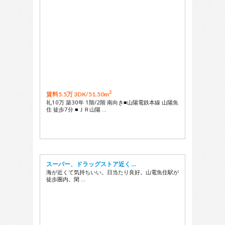
2
賃料5.5万 3DK/
51.50m
礼10万 築30年 1階/2階 南向き■山陽電鉄本線 山陽魚
住 徒歩7分 ■ＪＲ山陽 …
スーパー、ドラッグストア近く …
海が近くて気持ちいい。日当たり良好。山電魚住駅が
徒歩圏内。閑 …