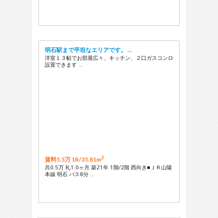
明石駅まで平坦なエリアです。 …
洋室１３帖でお部屋広々、キッチン、２口ガスコンロ
設置できます …
2
賃料5.5万 1R/
35.81m
共0.5万 礼1.0ヶ月 築21年 1階/2階 西向き■ＪＲ山陽
本線 明石 バス8分 …